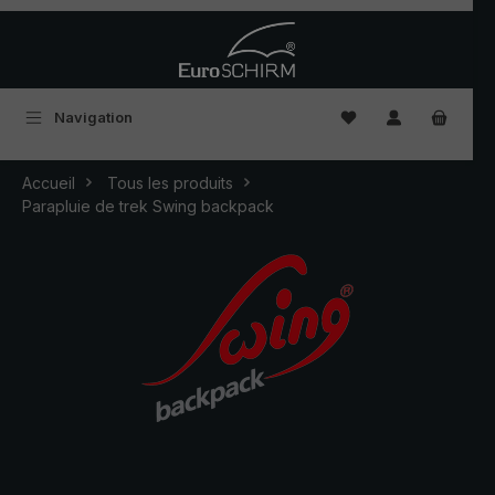
Passer au contenu principal
Vous avez 0 articles
Navigation
Accueil
Tous les produits
Parapluie de trek Swing backpack