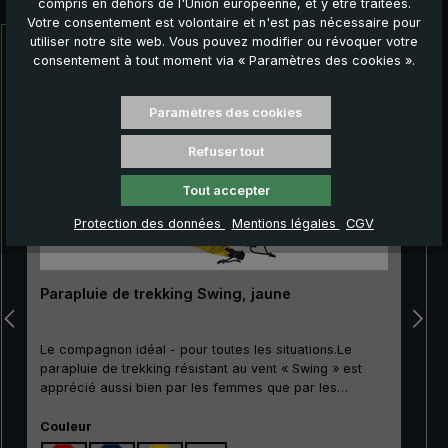
compris en dehors de l'Union européenne, et y être traitées.
Votre consentement est volontaire et n'est pas nécessaire pour
utiliser notre site web. Vous pouvez modifier ou révoquer votre
Ignorer la galerie de produits
consentement à tout moment via « Paramètres des cookies ».
Paramètres des cookies
Refuser tout
Tout accepter
Protection des données
Mentions légales
CGV
Parapluie de trekking Swing, jaune
Le compagnon idéal - pour toutes les situations.Le
parapluie de trekking résistant au vent « Swing » est
«
apprécié aussi bien par les femmes que par les
hommes qui aiment les activités de plein air. Grâce à
Sélectionnez
son bon rapport qualité-prix, ce classique convient
Couleur
particulièrement bien comme modèle d'entrée de