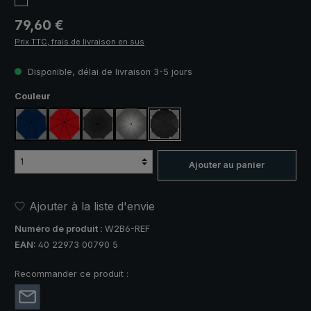
Prix régulier :
79,60 €
Prix TTC, frais de livraison en sus
Disponible, délai de livraison 3-5 jours
Sélectionnez
Couleur
bleu marine
rouge
noir
argent, protection UV 50+
noir, avec bandes réfléchissantes
Ajouter au panier
Ajouter à la liste d'envie
Numéro de produit :
W2B6-REF
EAN:
40 22973 00790 5
Recommander ce produit :