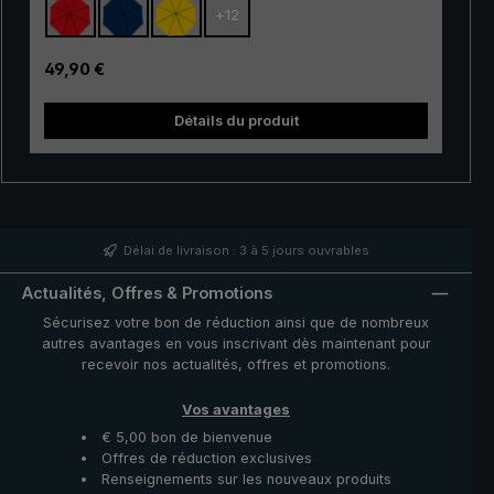
+
12
gamme. Ses baleines à 100 % en fibre de verre sont
très flexible et se distinguent par leur excellente
stabilité et leur finition haut de gamme. Grâce à
Prix régulier :
49,90 €
l'utilisation de matériaux innovants, le « Swing » est en
outre très léger et peut donc être porté
Détails du produit
confortablement à la main. Qu'il s'agisse d'une courte
canne
averse ou d'une pluie persistante, le très populaire
parapluie de trekking « Swing » offre une protection
fiable même dans des conditions météorologiques
défavorables.
Délai de livraison : 3 à 5 jours ouvrables
Actualités, Offres & Promotions
Sécurisez votre bon de réduction ainsi que de nombreux
autres avantages en vous inscrivant dès maintenant pour
recevoir nos actualités, offres et promotions.
Vos avantages
€ 5,00 bon de bienvenue
Offres de réduction exclusives
Renseignements sur les nouveaux produits