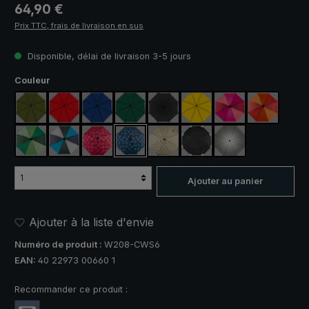
Prix régulier :
64,90 €
Prix TTC, frais de livraison en sus
Disponible, délai de livraison 3-5 jours
Sélectionnez
Couleur
vert olive
rouge
bleu royal
vert foncé
noir
jaune
rose fuchsia / rou
orange / r
vert clair / vert foncé
bleu / vert / gris
rose / rouge à carreaux
bleu / vert à carreaux
camouflage
noir, avec bandes réfléch
argent, protectio
Ajouter au panier
Ajouter à la liste d'envie
Numéro de produit :
W208-CWS6
EAN:
40 22973 00660 1
Recommander ce produit :