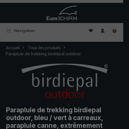
Passer au contenu principal
Vous avez 0 articles
Navigation
Accueil
Tous les produits
Parapluie de trekking birdiepal outdoor
Parapluie de trekking birdiepal
outdoor, bleu / vert à carreaux,
parapluie canne, extrêmement