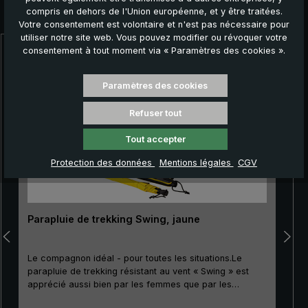
compris en dehors de l'Union européenne, et y être traitées.
Autres produits que vous pourriez aimer :
Votre consentement est volontaire et n'est pas nécessaire pour
utiliser notre site web. Vous pouvez modifier ou révoquer votre
consentement à tout moment via « Paramètres des cookies ».
Ignorer la galerie de produits
Paramètres des cookies
Refuser tout
Tout accepter
Protection des données
Mentions légales
CGV
Parapluie de trekking Swing, jaune
Le compagnon idéal - pour toutes les situations.Le
parapluie de trekking résistant au vent « Swing » est
apprécié aussi bien par les femmes que par les
hommes qui aiment les activités de plein air. Grâce à