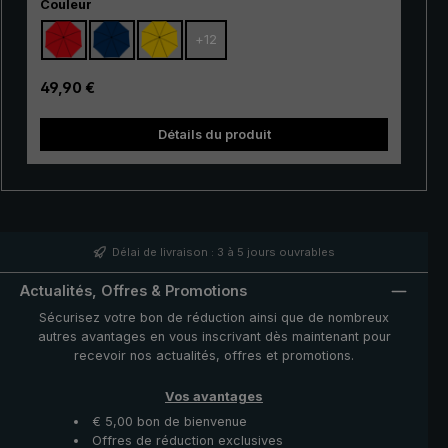
Sélectionnez
son bon rapport qualité-prix, ce classique convient
Couleur
particulièrement bien comme modèle d'entrée de
+
12
gamme. Ses baleines à 100 % en fibre de verre sont
très flexible et se distinguent par leur excellente
stabilité et leur finition haut de gamme. Grâce à
Prix régulier :
49,90 €
l'utilisation de matériaux innovants, le « Swing » est en
outre très léger et peut donc être porté
Détails du produit
confortablement à la main. Qu'il s'agisse d'une courte
averse ou d'une pluie persistante, le très populaire
parapluie de trekking « Swing » offre une protection
fiable même dans des conditions météorologiques
défavorables.
Délai de livraison : 3 à 5 jours ouvrables
Actualités, Offres & Promotions
Sécurisez votre bon de réduction ainsi que de nombreux
autres avantages en vous inscrivant dès maintenant pour
recevoir nos actualités, offres et promotions.
Vos avantages
€ 5,00 bon de bienvenue
Offres de réduction exclusives