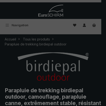
Passer au contenu principal
Vous avez 0 articles
Navigation
Accueil
Tous les produits
Parapluie de trekking birdiepal outdoor
Parapluie de trekking birdiepal
outdoor, camouflage, parapluie
canne, extrêmement stable, résistant