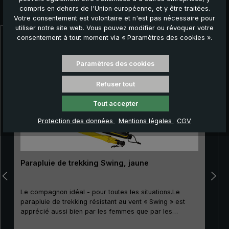
compris en dehors de l'Union européenne, et y être traitées.
Autres produits que vous pourriez aimer :
Votre consentement est volontaire et n'est pas nécessaire pour
utiliser notre site web. Vous pouvez modifier ou révoquer votre
consentement à tout moment via « Paramètres des cookies ».
Ignorer la galerie de produits
Paramètres des cookies
Refuser tout
Tout accepter
Protection des données
Mentions légales
CGV
Parapluie de trekking Swing, jaune
Le compagnon idéal - pour toutes les situations.Le
parapluie de trekking résistant au vent « Swing » est
apprécié aussi bien par les femmes que par les
hommes qui aiment les activités de plein air. Grâce à