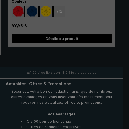
Sélectionnez
son bon rapport qualité-prix, ce classique convient
Couleur
particulièrement bien comme modèle d'entrée de
+
12
gamme. Ses baleines à 100 % en fibre de verre sont
très flexible et se distinguent par leur excellente
stabilité et leur finition haut de gamme. Grâce à
Prix régulier :
49,90 €
l'utilisation de matériaux innovants, le « Swing » est en
outre très léger et peut donc être porté
Détails du produit
confortablement à la main. Qu'il s'agisse d'une courte
averse ou d'une pluie persistante, le très populaire
parapluie de trekking « Swing » offre une protection
fiable même dans des conditions météorologiques
défavorables.
Délai de livraison : 3 à 5 jours ouvrables
Actualités, Offres & Promotions
Sécurisez votre bon de réduction ainsi que de nombreux
autres avantages en vous inscrivant dès maintenant pour
recevoir nos actualités, offres et promotions.
Vos avantages
€ 5,00 bon de bienvenue
Offres de réduction exclusives