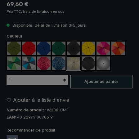
Prix régulier :
69,60 €
Prix TTC, frais de livraison en sus
Disponible, délai de livraison 3-5 jours
Sélectionnez
Couleur
vert olive
rouge
bleu royal
vert foncé
noir
jaune
rose fuchsia / rou
orange / r
vert clair / vert foncé
bleu / vert / gris
rose / rouge à carreaux
bleu / vert à carreaux
camouflage
noir, avec bandes réfléch
argent, protectio
Ajouter au panier
Ajouter à la liste d'envie
Numéro de produit :
W208-CMF
EAN:
40 22973 00705 9
Recommander ce produit :