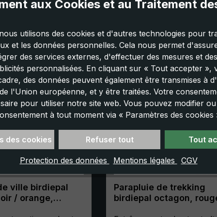
ent aux Cookies et au Traitement d
nous utilisons des cookies et d'autres technologies pour tra
aux et les données personnelles. Cela nous permet d'assurer
tégrer des services externes, d'effectuer des mesures et de
licités personnalisées. En cliquant sur « Tout accepter »,
cadre, des données peuvent également être transmises à d'
e l'Union européenne, et y être traitées. Votre consenteme
saire pour utiliser notre site web. Vous pouvez modifier o
onsentement à tout moment via « Paramètres des cookies 
s des cookies
Refuser tout
Tout a
Protection des données
Mentions légales
CGV
e ville birdiepal
Parapluie de trekking
oir / orange,
birdiepal octagon, roug
canne,
parapluie canne,