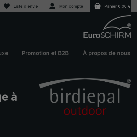
Vous avez 0 articles dans votre liste de souhaits
Liste d'envie
Mon compte
Panier
0,00 €
uxe
Promotion et B2B
À propos de nous
ge à