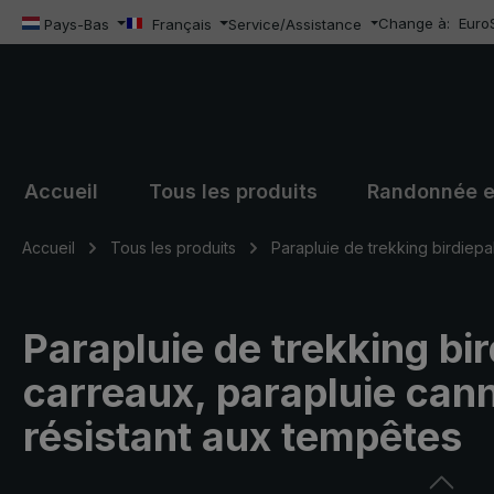
Change à:
Euro
sser au contenu principal
Passer à la recherche
Passer à la navigation principale
Pays-Bas
Français
Service/Assistance
Accueil
Tous les produits
Randonnée e
Accueil
Tous les produits
Parapluie de trekking birdiepa
Parapluie de trekking bir
carreaux, parapluie can
résistant aux tempêtes