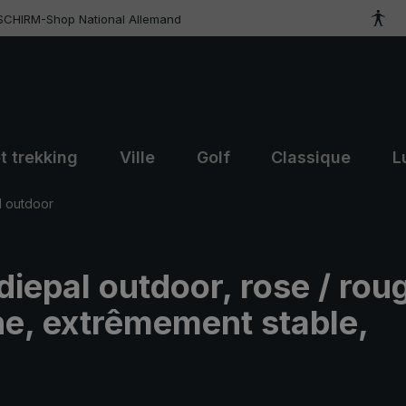
SCHIRM-Shop National Allemand
t trekking
Ville
Golf
Classique
L
l outdoor
diepal outdoor, rose / rou
ne, extrêmement stable,