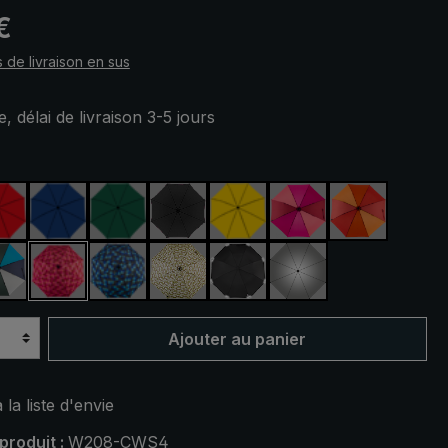
 :
€
s de livraison en sus
, délai de livraison 3-5 jours
ez
e
rouge
bleu royal
vert foncé
noir
jaune
rose fuchsia / roug
orange / ro
r / vert foncé
bleu / vert / gris
rose / rouge à carreaux
bleu / vert à carreaux
camouflage
noir, avec bandes réfléchis
argent, protection
Ajouter au panier
 la liste d'envie
produit :
W208-CWS4