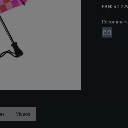
EAN:
40 22
Recommande
ues
Vidéos