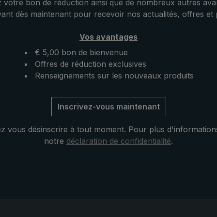
 votre bon de réduction ainsi que de nombreux autres ava
livré dans une housse
tout très résistante à carre
vant dès maintenant pour recevoir nos actualités, offres et
n pratique en nylon
discrets le réduit au minimum
gle pour le porter
birdiepal octagon » est un
Vos avantages
u. Ainsi, le parapluie
parapluie de trekking solide 
tre porté
léger qui fait face aux forte
€ 5,00 bon de bienvenue
ment sur l'épaule ou
contraintes du vent et des
Offres de réduction exclusives
Le compagnon idéal
intempéries.
Renseignements sur les nouveaux produits
rnées humides et
: Parapluie birdiepal
Inscrivez-vous maintenant
'allure moderne et
ec un effet de couleur
 vous désinscrire à tout moment. Pour plus d'information
notre
déclaration de confidentialité
.