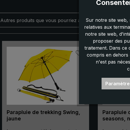
Consentem
Sur notre site web, 
Autres produits que vous pourriez aimer :
relatives aux termin
notre site web, d'in
proposer des pub
Ignorer la galerie de produits
traitement. Dans ce 
compris en dehors d
n'est pas néces
c
Paramètre
Parapluie de trekking Swing,
Parapluie d
jaune
seasons, n
parapluie 