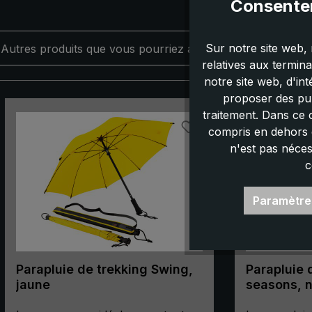
Consentem
Sur notre site web, 
Autres produits que vous pourriez aimer :
relatives aux termin
notre site web, d'in
proposer des pub
Ignorer la galerie de produits
traitement. Dans ce 
compris en dehors d
n'est pas néces
c
Paramètre
Parapluie de trekking Swing,
Parapluie d
jaune
seasons, n
parapluie 