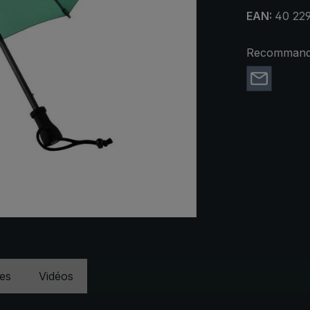
EAN:
40 22
Recommande
ues
Vidéos