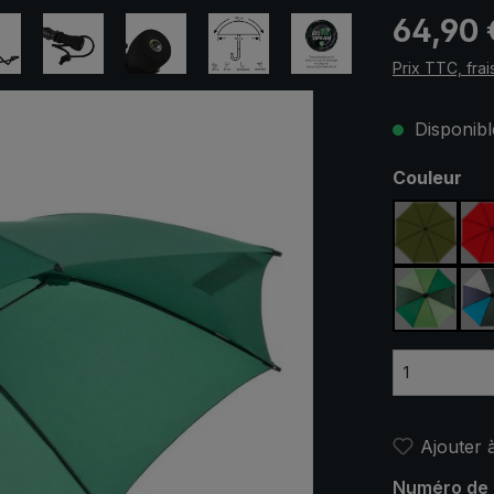
Prix régulier
64,90 
Prix TTC, frai
Disponible
Sélectionn
Couleur
vert oliv
vert clai
Ajouter à
Numéro de 