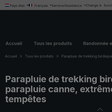
Change à:
Euro
sser au contenu principal
Passer à la recherche
Passer à la navigation principale
Pays-Bas
Français
Service/Assistance
Accueil
Tous les produits
Randonnée e
Accueil
Tous les produits
Parapluie de trekking birdiepa
Parapluie de trekking bir
parapluie canne, extrêm
tempêtes