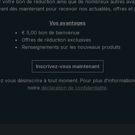
 votre bon de réduction ainsi que de nombreux autres ava
livré dans une housse
tout très résistante à carre
vant dès maintenant pour recevoir nos actualités, offres et
n pratique en nylon
discrets le réduit au minimum
gle pour le porter
birdiepal octagon » est un
Vos avantages
u. Ainsi, le parapluie
parapluie de trekking solide 
tre porté
léger qui fait face aux forte
€ 5,00 bon de bienvenue
ment sur l'épaule ou
contraintes du vent et des
Offres de réduction exclusives
Le compagnon idéal
intempéries.
Renseignements sur les nouveaux produits
rnées humides et
: Parapluie birdiepal
Inscrivez-vous maintenant
'allure moderne et
ec un effet de couleur
 vous désinscrire à tout moment. Pour plus d'information
notre
déclaration de confidentialité
.