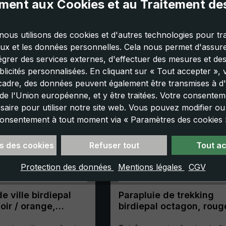
ent aux Cookies et au Traitement d
nous utilisons des cookies et d'autres technologies pour tra
aux et les données personnelles. Cela nous permet d'assurer
tégrer des services externes, d'effectuer des mesures et de
licités personnalisées. En cliquant sur « Tout accepter »,
cadre, des données peuvent également être transmises à d'
e l'Union européenne, et y être traitées. Votre consenteme
saire pour utiliser notre site web. Vous pouvez modifier o
onsentement à tout moment via « Paramètres des cookies 
s des cookies
Refuser tout
Tout a
Protection des données
Mentions légales
CGV
e ville birdiepal
Parapluie de trekking
oir / orange,
birdiepal octagon, roug
canne,
parapluie canne,