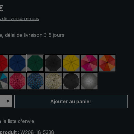
 :
€
s de livraison en sus
, délai de livraison 3-5 jours
ez
e
rouge
bleu royal
vert foncé
noir
jaune
rose fuchsia / roug
orange / ro
r / vert foncé
bleu / vert / gris
rose / rouge à carreaux
bleu / vert à carreaux
camouflage
noir, avec bandes réfléchis
argent, protection
Ajouter au panier
 la liste d'envie
produit :
W208-18-5338