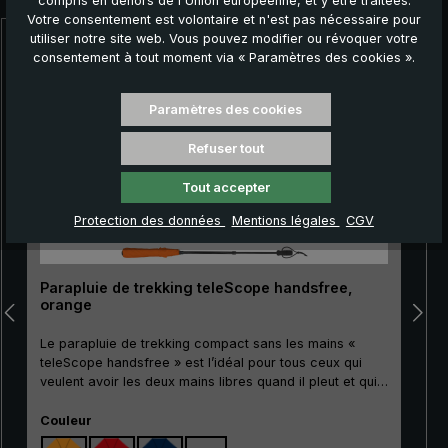
compris en dehors de l'Union européenne, et y être traitées.
Votre consentement est volontaire et n'est pas nécessaire pour
utiliser notre site web. Vous pouvez modifier ou révoquer votre
Ignorer la galerie de produits
consentement à tout moment via « Paramètres des cookies ».
Paramètres des cookies
Refuser tout
Tout accepter
Protection des données
Mentions légales
CGV
Parapluie de trekking teleScope handsfree,
orange
Le parapluie de trekking compact sans les mains «
teleScope handsfree » est l’idéal pour tous ceux qui
veulent avoir les deux mains libres quand il pleut et qui
accordent une grande importance à de petites
Sélectionnez
dimensions : Pour les randonneurs avec des bâtons de
Couleur
trekking, ainsi que pour les forestiers, les jardiniers, ou