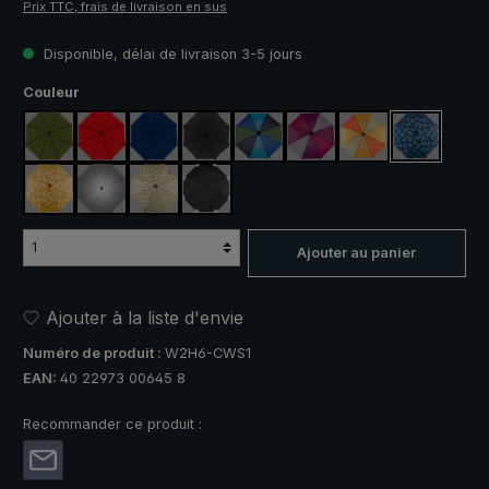
Prix TTC, frais de livraison en sus
Disponible, délai de livraison 3-5 jours
Sélectionnez
Couleur
vert olive
rouge
bleu marine
noir
bleu / vert
violet / rouge / gris
orange / jaune
bleu / vert
jaune / orange à carreaux
argent, protection UV 50+
camouflage
noir, avec bandes réfléchissantes
Ajouter au panier
Ajouter à la liste d'envie
Numéro de produit :
W2H6-CWS1
EAN:
40 22973 00645 8
Recommander ce produit :