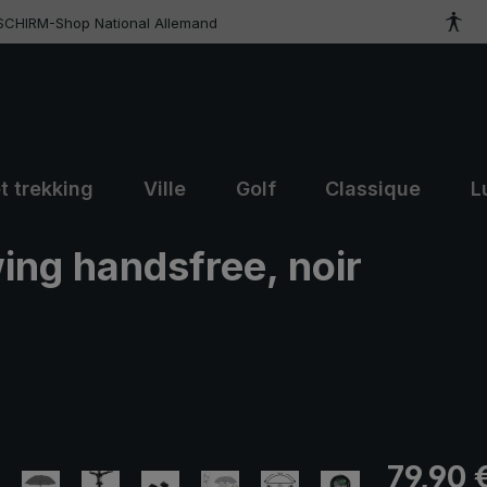
SCHIRM-Shop National Allemand
t trekking
Ville
Golf
Classique
L
ing handsfree, noir
Prix régulier
79,90 