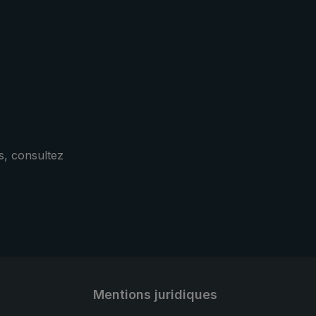
ie. La
sérée
e de
abilité
s
 les
leure
s, consultez
Mentions juridiques