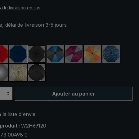
s de livraison en sus
, délai de livraison 3-5 jours
ez
e
rouge
bleu marine
noir
bleu / vert
violet / rouge / gris
orange / jaune
bleu / vert 
 orange à carreaux
argent, protection UV 50+
camouflage
noir, avec bandes réfléchissantes
Ajouter au panier
 la liste d'envie
produit :
W2H69120
973 00498 0