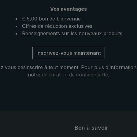
plètement libres pour
direction du vent et de la plu
Vos avantages
âtons de randonnée,
poignée du parapluie est in
e GPS ou encore
dans la poche de la ceintur
€ 5,00 bon de bienvenue
ppareil photo.
hanche, ce qui assure une st
Offres de réduction exclusives
supplémentaire. Des bande
Renseignements sur les nouveaux produits
réfléchissantes cousues sur
bretelles assurent une meil
Inscrivez-vous maintenant
visibilité.
 vous désinscrire à tout moment. Pour plus d'information
notre
déclaration de confidentialité
.
Bon à savoir