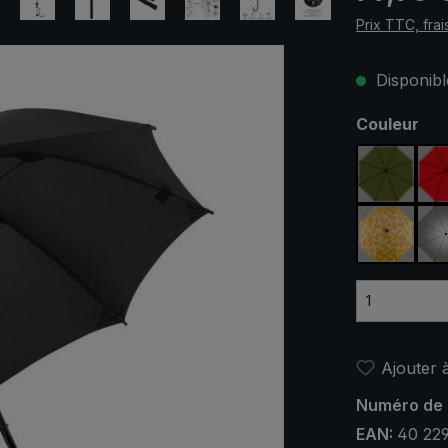
Prix TTC, frai
Disponible
Sélectionn
Couleur
vert oliv
jaune /
Ajouter à
Numéro de 
EAN:
40 22