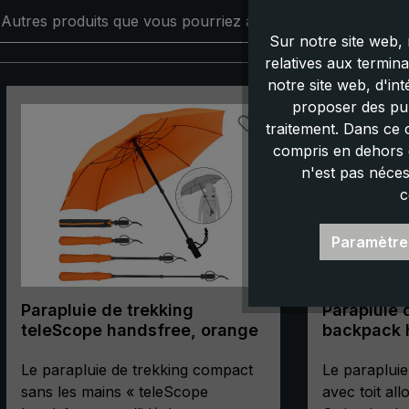
Autres produits que vous pourriez aimer :
Sur notre site web, 
relatives aux termin
notre site web, d'in
Ignorer la galerie de produits
proposer des pub
traitement. Dans ce 
compris en dehors d
n'est pas néces
c
Paramètre
Parapluie de trekking
Parapluie 
teleScope handsfree, orange
backpack 
marine
Le parapluie de trekking compact
Le parapluie
sans les mains « teleScope
avec toit all