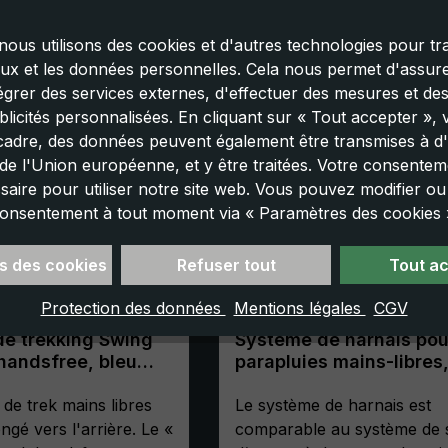
nous utilisons des cookies et d'autres technologies pour tra
aux et les données personnelles. Cela nous permet d'assurer
tégrer des services externes, d'effectuer des mesures et de
licités personnalisées. En cliquant sur « Tout accepter »,
cadre, des données peuvent également être transmises à d'
e l'Union européenne, et y être traitées. Votre consenteme
saire pour utiliser notre site web. Vous pouvez modifier o
onsentement à tout moment via « Paramètres des cookies 
s des cookies
Refuser tout
Tout a
Protection des données
Mentions légales
CGV
de trekking Swing
Système de harnais pou
handsfree, bleu
parapluies mains-libres,
 de trek mains libres
Le système de harnais est
ongé vers l'arrière. Le «
comparable au système de 