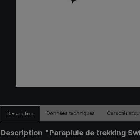
Données techniques
Caractéristiq
Description
Description "Parapluie de trekking Sw