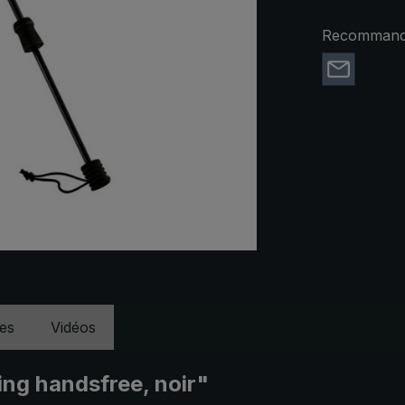
Recommande
ues
Vidéos
ing handsfree, noir"