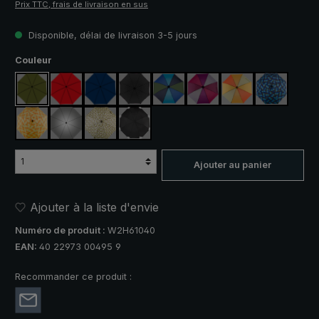
Prix TTC, frais de livraison en sus
Disponible, délai de livraison 3-5 jours
Sélectionnez
Couleur
vert olive
rouge
bleu marine
noir
bleu / vert
violet / rouge / gris
orange / jaune
bleu / vert
jaune / orange à carreaux
argent, protection UV 50+
camouflage
noir, avec bandes réfléchissantes
Ajouter au panier
Ajouter à la liste d'envie
Numéro de produit :
W2H61040
EAN:
40 22973 00495 9
Recommander ce produit :