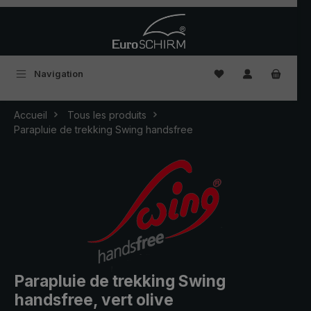
Passer au contenu principal
Vous avez 0 articles
Navigation
Accueil
Tous les produits
Parapluie de trekking Swing handsfree
Parapluie de trekking Swing
handsfree, vert olive