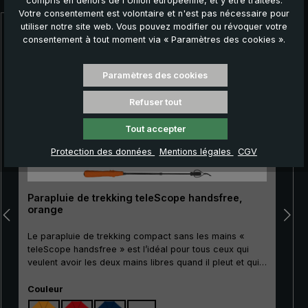
compris en dehors de l'Union européenne, et y être traitées.
Votre consentement est volontaire et n'est pas nécessaire pour
utiliser notre site web. Vous pouvez modifier ou révoquer votre
Ignorer la galerie de produits
consentement à tout moment via « Paramètres des cookies ».
Paramètres des cookies
Refuser tout
Tout accepter
Protection des données
Mentions légales
CGV
Parapluie de trekking teleScope handsfree,
orange
Le parapluie de trekking compact sans les mains «
teleScope handsfree » est l’idéal pour tous ceux qui
veulent avoir les deux mains libres quand il pleut et qui
accordent une grande importance à de petites
Sélectionnez
dimensions : Pour les randonneurs avec des bâtons de
Couleur
trekking, ainsi que pour les forestiers, les jardiniers, ou