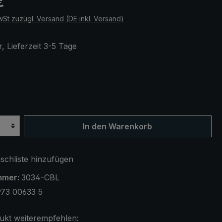
€
wSt zuzügl. Versand (DE inkl. Versand)
, Lieferzeit 3-5 Tage
ählen
z
In den Warenkorb
chliste hinzufügen
mmer:
3034-CBL
973 00633 5
ukt weiterempfehlen: