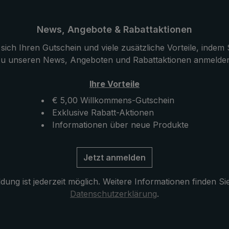
en Schirmdurchmesser
Automatik. Mit dieser lässt e
bietet der Schirm
ganz einfach per Knopfdru
Regenschutz für jede
öffnen und wieder schließe
News, Angebote & Rabattaktionen
ion.
dem Trocknen ist der Falt-
sich Ihren Gutschein und viele zusätzliche Vorteile, indem S
schoben hat der
Regenschirm in der Hülle mi
u unseren News, Angeboten und Rabattaktionen anmelde
genschirm eine Länge
Reißverschlussöffnung gesc
nd passt somit auch in
Ihre Vorteile
asche.
€ 5,00 Willkommens-Gutschein
Exklusive Rabatt-Aktionen
Informationen über neue Produkte
Jetzt anmelden
ung ist jederzeit möglich. Weitere Informationen finden Si
Datenschutzerklärung
.