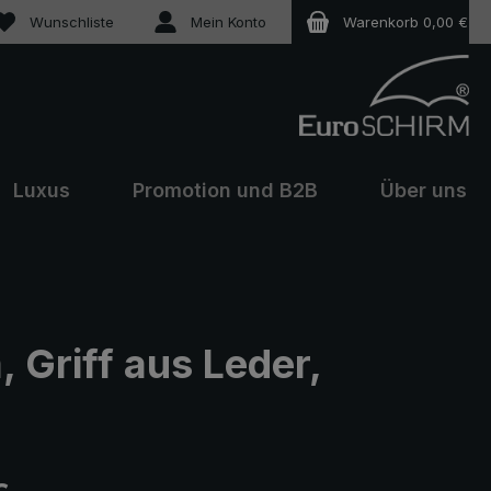
Du hast 0 Produkte auf dem Merkzettel
Wunschliste
Mein Konto
Warenkorb
0,00 €
Luxus
Promotion und B2B
Über uns
Griff aus Leder,
eis: