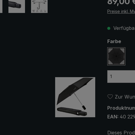
89,00 
Preise inkl. M
Verfügbar
ausw
Farbe
schwar
Zur Wuns
Produktnu
EAN:
40 22
Dieses Prod