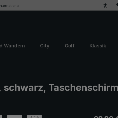
ternational
nd Wandern
City
Golf
Klassik
schwarz, Taschenschirm, 
Regulärer Pr