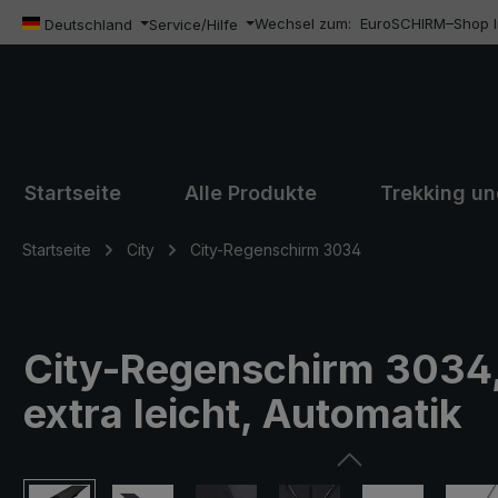
Wechsel zum:
EuroSCHIRM–Shop In
m Hauptinhalt springen
Zur Suche springen
Zur Hauptnavigation springen
Deutschland
Service/Hilfe
Startseite
Alle Produkte
Trekking u
Startseite
City
City-Regenschirm 3034
City-Regenschirm 3034, 
extra leicht, Automatik
Bildergalerie überspringen