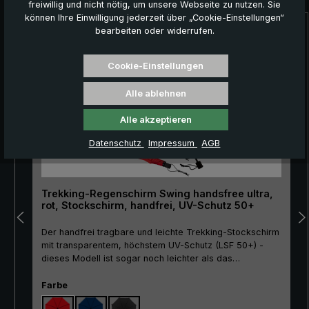
freiwillig und nicht nötig, um unsere Webseite zu nutzen. Sie
können Ihre Einwilligung jederzeit über „Cookie-Einstellungen“
bearbeiten oder widerrufen.
Produktgalerie überspringen
NEU!
Cookie-Einstellungen
Alle ablehnen
Alle akzeptieren
Datenschutz
Impressum
AGB
Trekking-Regenschirm Swing handsfree ultra,
rot, Stockschirm, handfrei, UV-Schutz 50+
Der handfrei tragbare und leichte Trekking-Stockschirm
mit transparentem, höchstem UV-Schutz (LSF 50+) -
dieses Modell ist sogar noch leichter als das
Basismodell Swing handsfree! Der Trekking-
Stockschirm "Swing handsfree ultra" ist eine innovative
auswählen
Farbe
Lösung für alle, die gerne in der Natur unterwegs sind,