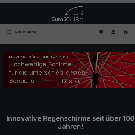
Zum Hauptinhalt springen
Du hast 0 Produ
Navigation
Slider überspringen
EBERHARD GÖBEL GMBH + CO. KG
Hochwertige Schirme
für die unterschiedlichsten
Bereiche
Innovative Regenschirme seit über 100
Jahren!