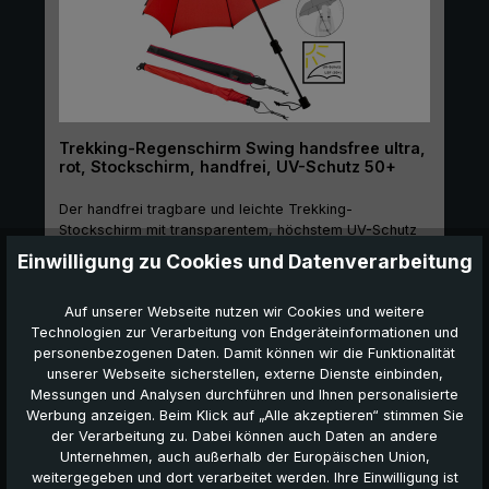
Trekking-Regenschirm Swing handsfree ultra,
rot, Stockschirm, handfrei, UV-Schutz 50+
Der handfrei tragbare und leichte Trekking-
Stockschirm mit transparentem, höchstem UV-Schutz
(LSF 50+) - dieses Modell ist sogar noch leichter als
Einwilligung zu Cookies und Datenverarbeitung
das Basismodell Swing handsfree! Der Trekking-
Stockschirm "Swing handsfree ultra" ist eine innovative
auswählen
Farbe
Auf unserer Webseite nutzen wir Cookies und weitere
Lösung für alle, die gerne in der Natur unterwegs sind,
Technologien zur Verarbeitung von Endgeräteinformationen und
sei es beim Wandern, beim Fotografieren oder einfach
personenbezogenen Daten. Damit können wir die Funktionalität
beim Spazierengehen mit dem Hund. Dank seines
unserer Webseite sicherstellen, externe Dienste einbinden,
transparenten UV-Schutzes mit Lichtschutzfaktor LSF
Regulärer Preis:
99,90 €
Messungen und Analysen durchführen und Ihnen personalisierte
50+ bietet er nicht nur Schutz vor Regen, sondern
Werbung anzeigen. Beim Klick auf „Alle akzeptieren“ stimmen Sie
auch vor schädlichen UV-Strahlen. Das besonders
Produktdetails
der Verarbeitung zu. Dabei können auch Daten an andere
leichte Gestell ist aus Carbon gefertigt. Dieses sorgt
Unternehmen, auch außerhalb der Europäischen Union,
dafür, dass der Swing handsfree ultra sogar noch
weitergegeben und dort verarbeitet werden. Ihre Einwilligung ist
etwas leichter ist als der normale Swing handsfree.