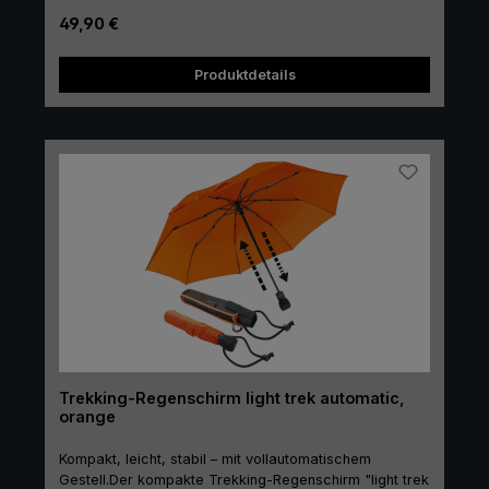
Faltschirm durch seinen geräumigen Durchmesser,
Regulärer Preis:
49,90 €
sein geringes Gewicht und seine handlichen Maße.
Wird der Taschenschirm einmal nicht gebraucht,
Produktdetails
verstaut man ihn einfach im Rucksack oder in der
Tasche. Alternativ kann der "light trek" auch mit dem
Karabiner außen am Rucksack oder an der Tasche
befestigt werden.
Trekking-Regenschirm light trek automatic,
orange
Kompakt, leicht, stabil – mit vollautomatischem
Gestell.Der kompakte Trekking-Regenschirm "light trek