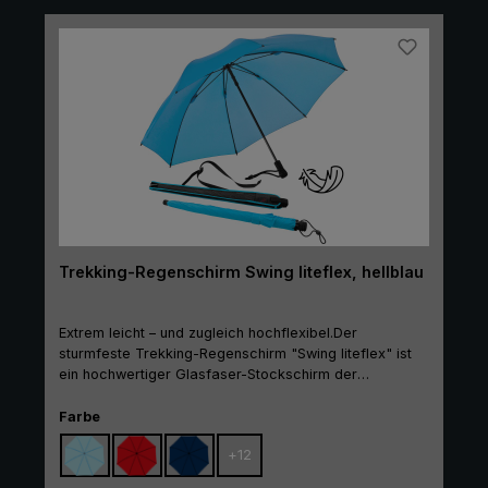
praktischer Größe.
Trekking-Regenschirm Swing liteflex, hellblau
Extrem leicht – und zugleich hochflexibel.Der
sturmfeste Trekking-Regenschirm "Swing liteflex" ist
ein hochwertiger Glasfaser-Stockschirm der
Ultraleicht-Klasse. Er kommt immer dann zum Einsatz,
wenn das Gewicht eine große Rolle spielt. Dank seiner
auswählen
Farbe
speziellen Leichtbauweise und dem Einsatz sehr
+
12
leichter Materialien beim Gestell und beim Bezug kann
er locker und ermüdungsfrei in der Hand getragen