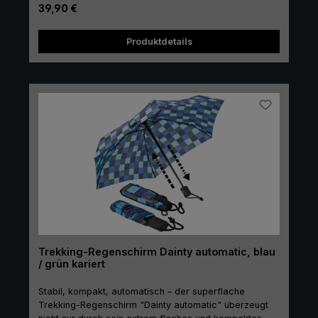
sogar auch in der Hosen- oder Jackentasche
Regulärer Preis:
39,90 €
gewichts- und platzsparend verstaut werden. Der
praktische Taschenschirm "Dainty" ist ein
Produktdetails
platzsparender und schützender Begleiter bei
instabilem Wetter und unerwarteten Regenschauern.
Trekking-Regenschirm Dainty automatic, blau
/ grün kariert
Stabil, kompakt, automatisch – der superflache
Trekking-Regenschirm "Dainty automatic" überzeugt