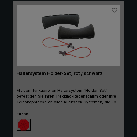
Tasche des Hüftgurtes gesteckt, was für zusätzliche
Stabilität sorgt. Aufgenähte Reflekoren an den
Schultertragegurten sorgen für eine bessere
Sichtbarkeit.
Haltersystem Holder-Set, rot / schwarz
Mit dem funktionellen Haltersystem "Holder-Set"
befestigen Sie Ihren Trekking-Regenschirm oder Ihre
Teleskopstöcke an allen Rucksack-Systemen, die über
geeignete Gurte und/oder Schlaufen verfügen. Das Set
beinhaltet je ein Paar Neopren-Schlauchhüllen sowie
auswählen
Farbe
ein Paar verstellbare, elastische
Befestigungsschlaufen. Die schwarzen Neopren-
Schlauchhüllen werden einmal außen an den Bändern
und Gurten des Rucksacks angebracht und können