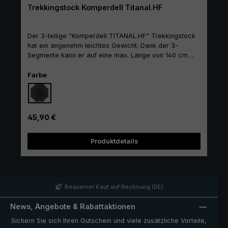
Trekkingstock Komperdell Titanal.HF
Der 3-teilige "Komperdell TITANAL.HF" Trekkingstock
hat ein angenehm leichtes Gewicht. Dank der 3-
Segmente kann er auf eine max. Länge von 140 cm
ausgezogen werden. Der ergonomisch geformte Griff
mit Spacer-Schlaufe liegt gut in der Hand und bietet
auswählen
Farbe
einen festen Halt. Der Vario-Trekkingteller sorgt dafür,
dass der Stock bei nassem Boden nicht einsinkt.
Regulärer Preis:
45,90 €
Produktdetails
Bequemer Kauf auf Rechnung (DE)
News, Angebote & Rabattaktionen
Sichern Sie sich Ihren Gutschein und viele zusätzliche Vorteile,