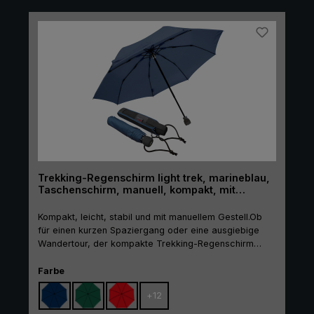
robuster und leichter Trekking-Regenschirm, der
hohen Belastungen von Wind und Wetter trotzt.
Trekking-Regenschirm light trek, marineblau,
Taschenschirm, manuell, kompakt, mit
Kompass
Kompakt, leicht, stabil und mit manuellem Gestell.Ob
für einen kurzen Spaziergang oder eine ausgiebige
Wandertour, der kompakte Trekking-Regenschirm
"light trek" ist immer dann die erste Wahl, wenn die
Witterung unbeständig ist. Aufgrund seines
auswählen
Farbe
glasfaserverstärkten Gestells und des äußerst
+
12
robusten Schafts ist der manuelle Taschenschirm
widerstandfähig und belastbar. Zudem begeistert der