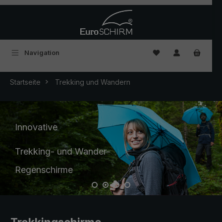
Zum Hauptinhalt springen
Du hast 0 Produkte
Navigation
Startseite
Trekking und Wandern
Slider überspringen
Innovative
Trekking- und Wander-
Regenschirme