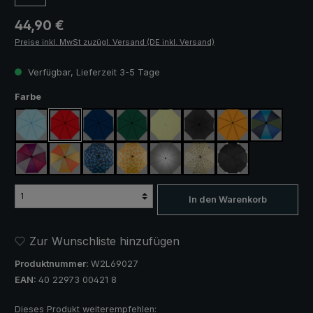
Regulärer Preis:
44,90 €
Preise inkl. MwSt zuzügl. Versand (DE inkl. Versand)
Verfügbar, Lieferzeit 3-5 Tage
auswählen
Farbe
hellblau
rot
marineblau
dunkelgrün
hellgrün
schwarz
orange
blau / grün
lila / rot / grau
orange / gelb
blau / grün kariert
gelb / orange kariert
silber, UV-Schutz 50+
camouflage
schwarz, mit Refle
In den Warenkorb
Zur Wunschliste hinzufügen
Produktnummer:
W2L69027
EAN:
40 22973 00421 8
Dieses Produkt weiterempfehlen: