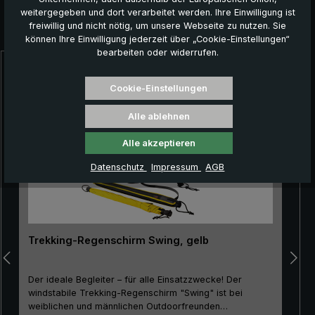
weitergegeben und dort verarbeitet werden. Ihre Einwilligung ist
freiwillig und nicht nötig, um unsere Webseite zu nutzen. Sie
Das könnte Ihnen auch gefallen:
können Ihre Einwilligung jederzeit über „Cookie-Einstellungen“
bearbeiten oder widerrufen.
Produktgalerie überspringen
Cookie-Einstellungen
Alle ablehnen
Alle akzeptieren
Datenschutz
Impressum
AGB
Trekking-Regenschirm Swing, gelb
Der ideale Begleiter – für alle Einsatzzwecke! Der
windstabile Trekking-Regenschirm "Swing" ist bei
weiblichen und männlichen Outdoorfreunden