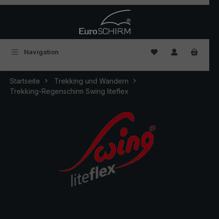
Zum Hauptinhalt springen
Du hast 0 Produkte
Navigation
Startseite
Trekking und Wandern
Trekking-Regenschirm Swing liteflex