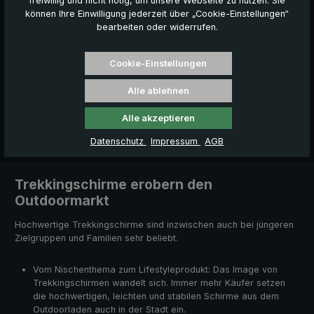
freiwillig und nicht nötig, um unsere Webseite zu nutzen. Sie
überzeugt durch sein extrem kleines und flaches Packmaß.
können Ihre Einwilligung jederzeit über „Cookie-Einstellungen“
Geschlossen ist er ca. 22 cm kurz und 3,5 cm flach. Geöffnet
bearbeiten oder widerrufen.
überrascht das Wetterdach mit einem Durchmessser von ca. 93
cm.
Cookie-Einstellungen
Alle ablehnen
Alle akzeptieren
Pressemitteilung downloaden
Datenschutz
Impressum
AGB
Trekkingschirme erobern den
Outdoormarkt
Hochwertige Trekkingschirme sind inzwischen auch bei jüngeren
Zielgruppen und Familien sehr beliebt.
Vom Nischenthema zum Lifestyleprodukt: Das Image von
Trekkingschirmen wandelt sich. Immer mehr Käufer setzen
die hochwertigen, leichten und stabilen Schirme aus dem
Outdoorladen auch in der Stadt ein.