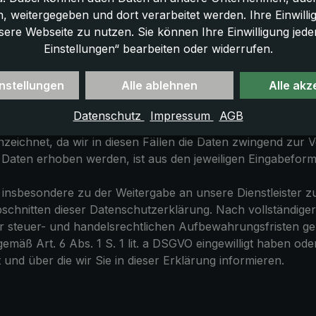
tragsabwicklung und zur Konta
 weitergegeben und dort verarbeitet werden. Ihre Einwilligun
sere Webseite zu nutzen. Sie können Ihre Einwilligung jede
Einstellungen“ bearbeiten oder widerrufen.
nstellungen
Alle ablehnen
Alle akz
 und Abwicklung von ggf. bestehenden Gewährleistungs- 
Datenschutz
Impressum
AGB
s. 1 S. 1 lit. b DSGVO erheben wir personenbezogene Daten
kennzeichnet, da wir in diesen Fällen die Daten zwingend z
aten erhoben werden, ist aus den jeweiligen Eingabeformu
, insbesondere zu der Weitergabe an unsere Dienstleister 
schnitten dieser Datenschutzerklärung. Nach vollständiger
 steuer- und handelsrechtlichen Aufbewahrungsfristen gemä
gemäß Art. 6 Abs. 1 S. 1 lit. a DSGVO eingewilligt haben o
und über die wir Sie in dieser Erklärung informieren.