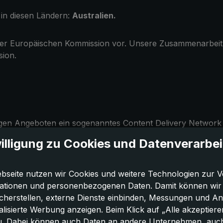
 in diesen Ländern:
Australien.
der Europäischen Kommission vor. Unsere Zusammenarbeit mi
ion.
gen Angeboten ein sogenanntes Content Delivery Network (
erner CDN-Dienstleister ausgeliefert. Daher werden auf den 
illigung zu Cookies und Datenverarbe
rbeitung für uns tätig. Unsere Dienstleister sitzen und/o
eschluss der Europäischen Kommission vor. Unsere Zusamme
ion. Bei Fragen zu unseren Dienstleistern und der Grund
bseite nutzen wir Cookies und weitere Technologien zur V
en Kontaktmöglichkeit.
ationen und personenbezogenen Daten. Damit können wir di
icherstellen, externe Dienste einbinden, Messungen und A
lisierte Werbung anzeigen. Beim Klick auf „Alle akzeptiere
u. Dabei können auch Daten an andere Unternehmen, auc