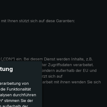
t Ihnen stützt sich auf diese Garantien:
„CDN“) ein. Bei diesem Dienst werden Inhalte, z.B.
Servern der Dienstleister Zugriffsdaten verarbeitet.
itung
der verwenden Server in Ländern außerhalb der EU und
narbeit mit ihnen stützt sich auf
lage unserer Zusammenarbeit mit ihnen wenden Sie sich
erarbeitung von
e Funktionalität
nalysen durchführen
n“ stimmen Sie der
h außerhalb der