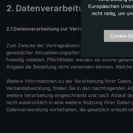
2. Datenverarbeitung zur Ver
Europäischen Union,
nicht nötig, um un
2.1 Datenverarbeitung zur Vertragsabwicklung
Cookie-Ei
Zum Zwecke der Vertragsabwicklung (inkl. Anfragen zu
gesetzlicher Aktualisierungspflichten) gemäß Art. 6 Ab
freiwillig mitteilen. Pflichtfelder werden als solche ge
Angabe die Bestellung nicht versenden können. Welche D
Weitere Informationen zu der Verarbeitung Ihrer Daten
Versandabwicklung, finden Sie in den nachfolgenden Ab
weitere Verarbeitung eingeschränkt und nach Ablauf der
nicht ausdrücklich in eine weitere Nutzung Ihrer Daten 
Datenverwendung vorbehalten, die gesetzlich erlaubt ist 