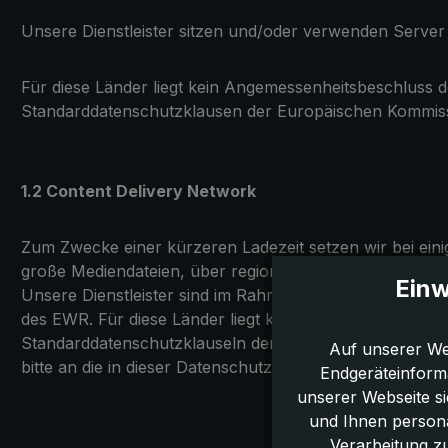
Unsere Dienstleister sitzen und/oder verwenden Server
Für diese Länder liegt kein Angemessenheitsbeschluss 
Standarddatenschutzklausen der Europäischen Kommiss
1.2 Content Delivery Network
Zum Zwecke einer kürzeren Ladezeit setzen wir bei eini
große Mediendateien, über regional verteilte Server ext
Einw
Unsere Dienstleister sind im Rahmen einer Auftragsvera
des EWR. Für diese Länder liegt kein Angemessenheitsb
Standarddatenschutzklauseln der Europäischen Kommiss
Auf unserer We
bitte an die in dieser Datenschutzerklärung beschrieben
Endgeräteinform
unserer Webseite s
und Ihnen persona
Verarbeitung z