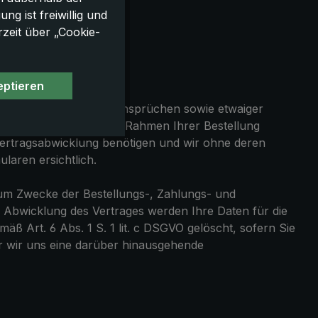
ktaufnahme
g ist freiwillig und
rzeit über „Cookie-
eptieren
und Leistungsstörungsansprüchen sowie etwaiger
, wenn Sie uns diese im Rahmen Ihrer Bestellung
ur Vertragsabwicklung benötigen und wir ohne deren
laren ersichtlich.
zum Zwecke der Bestellungs-, Zahlungs- und
 Abwicklung des Vertrages werden Ihre Daten für die
ß Art. 6 Abs. 1 S. 1 lit. c DSGVO gelöscht, sofern Sie
der wir uns eine darüber hinausgehende