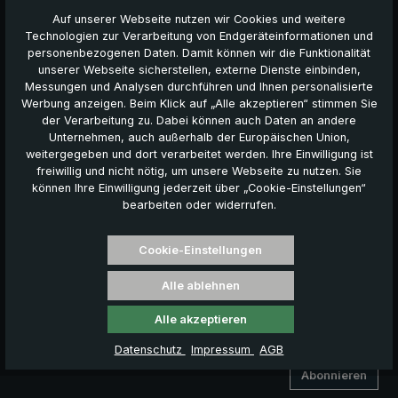
Friendly
Captcha ⇗
Auf unserer Webseite nutzen wir Cookies und weitere
Technologien zur Verarbeitung von Endgeräteinformationen und
Ja, ich möchte personalisierte Werbung per E-mail und auf
personenbezogenen Daten. Damit können wir die Funktionalität
anderen Webseiten erhalten.
unserer Webseite sicherstellen, externe Dienste einbinden,
Messungen und Analysen durchführen und Ihnen personalisierte
Hierzu willige ich ein, dass meine erhobenen Daten verwendet
Werbung anzeigen. Beim Klick auf „Alle akzeptieren“ stimmen Sie
werden, um mir 2 - 3 Mal pro Jahr News, Angebote und
der Verarbeitung zu. Dabei können auch Daten an andere
Rabattaktionen per E-mail zu senden. Darüber hinaus willige
Unternehmen, auch außerhalb der Europäischen Union,
ich ein, dass meine E-mail-Adresse dazu verwendet wird, um
weitergegeben und dort verarbeitet werden. Ihre Einwilligung ist
mir personalisierte Werbung auf Google-Plattformen
freiwillig und nicht nötig, um unsere Webseite zu nutzen. Sie
anzuzeigen. Hierzu werden meine Daten verschlüsselt an
können Ihre Einwilligung jederzeit über „Cookie-Einstellungen“
Google übermittelt und mit bestehenden Google-Konten
bearbeiten oder widerrufen.
abgeglichen.
Cookie-Einstellungen
Diese Einwilligung kann ich jederzeit unter "Abmelden" auf
dieser Seite oder am Ende einer jeden Werbe-E-mail
Alle ablehnen
widerrufen.
Alle akzeptieren
Die mit einem Stern (*) markierten Felder sind Pflichtfelder.
Datenschutz
Impressum
AGB
Abonnieren