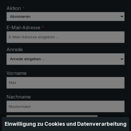
Aktion
*
E-Mail-Adresse
*
Anrede
Vorname
Nachname
Anti-Roboter-Verifizierung
Einwilligung zu Cookies und Datenverarbeitung
Hier klicken