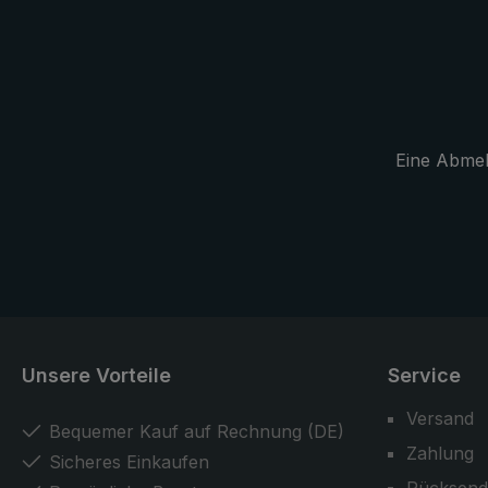
Griff dient als flexible Fixierung am
gesteckt, wa
Hüftgurt. Ist kein Rucksack zur
Stabilität s
Hand, kann der Schirm auch an
Reflekoren 
dem praktischen EuroSchirm®-
Schultertra
Tragegurtsystem angebracht
eine bessere
werden. Zusammengefaltet ist der
Eine Abmeld
"teleScope handsfree" sehr kurz
und findet so auch im Rucksack
oder in der Tasche bequem Platz.
Ein weiterer Vorteil: Der handfreie
Trekking-Taschenschirm ist als
normaler Regenschirm auch ein
toller Begleiter für die Stadt und
den täglichen Gebrauch.
Unsere Vorteile
Service
Versand
Bequemer Kauf auf Rechnung (DE)
Zahlung
Sicheres Einkaufen