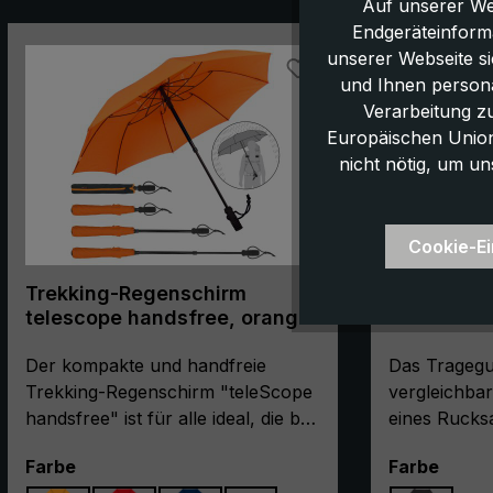
Auf unserer We
Endgeräteinform
Produktgalerie überspringen
unserer Webseite s
und Ihnen persona
Verarbeitung z
Europäischen Union,
nicht nötig, um un
Cookie-Ei
Trekking-Regenschirm
Tragegurt
telescope handsfree, orange
handfreie
schwarz
Der kompakte und handfreie
Das Tragegu
Trekking-Regenschirm "teleScope
vergleichba
handsfree" ist für alle ideal, die bei
eines Rucksa
Regen beide Hände frei haben
für Wandere
auswählen
ausw
Farbe
Farbe
wollen und großen Wert auf ein
Mütter mit 