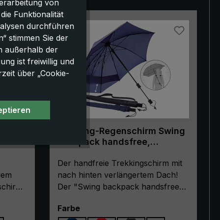
erarbeitung von
e Funktionalität
nalysen durchführen
n“ stimmen Sie der
h außerhalb der
g ist freiwillig und
rzeit über „Cookie-
eptieren
Swing
Trekking-Regenschirm Swing
backpack handsfree,
marineblau
Der handfreie Trekkingschirm mit
dem
nach hinten verlängertem Dach!
schirm
Der "Swing backpack handsfree"
beide
ist das Non-Plus-Ultra für alle
auswählen
Farbe
stöcke,
Outdoor-Enthusiasten und