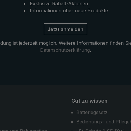
s für zusätzliche
Hüftgurt. Ist kein Rucksack
Exklusive Rabatt-Aktionen
orgt. Aufgenähte
verfügbar, kann der "Swing
Informationen über neue Produkte
an den
handsfree" auch an dem
gegurten sorgen für
praktischen EuroSCHIRM®
Jetzt anmelden
 Sichtbarkeit.
Tragegurtsystem angebrach
werden. Ein weiteres Plus: 
ung ist jederzeit möglich. Weitere Informationen finden Si
Trekking-Stockschirm kann
Datenschutzerklärung
.
als ganz normaler Regensch
der City oder im Alltag einge
werden.
Gut zu wissen
Batteriegesetz
Bedienungs- und Pflege