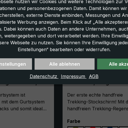
bseite nutzen wir Cookies und weitere Technologien zur V
ationen und personenbezogenen Daten. Damit können wir di
icherstellen, externe Dienste einbinden, Messungen und A
lisierte Werbung anzeigen. Beim Klick auf „Alle akzeptiere
u. Dabei können auch Daten an andere Unternehmen, auc
 weitergegeben und dort verarbeitet werden. Ihre Einwilligun
sere Webseite zu nutzen. Sie können Ihre Einwilligung jede
Einstellungen“ bearbeiten oder widerrufen.
nstellungen
Alle ablehnen
Alle akz
system für
Trekking-Regenschirm 
Datenschutz
Impressum
AGB
 Regenschirme,
handsfree, olivgrün
rtsystem ist
Der erste echte handfreie
r mit dem Gurtsystem
Trekking-Stockschirm! Mit 
cks und somit ideal
handfreien Trekking-Regen
r ohne Rucksack, für
"Swing handsfree" bleiben 
ählen
auswählen
Farbe
ihrem Kinderwagen, für
Hände frei, frei für Wander