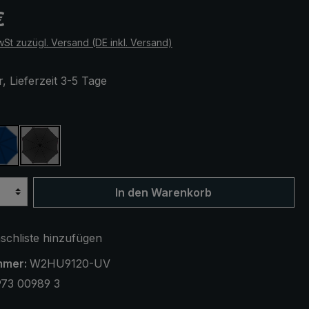
eis:
€
wSt zuzügl. Versand (DE inkl. Versand)
, Lieferzeit 3-5 Tage
ählen
marineblau
schwarz
In den Warenkorb
chliste hinzufügen
mmer:
W2HU9120-UV
973 00989 3