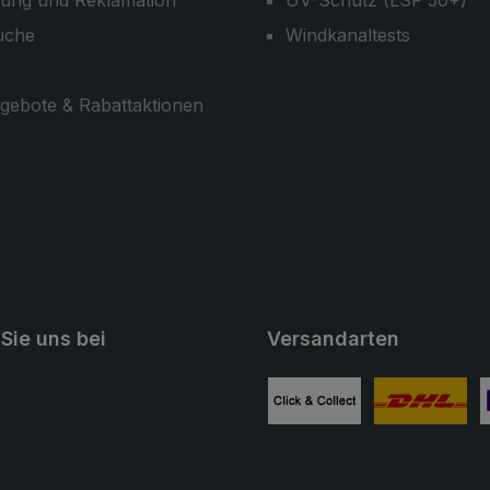
ung und Reklamation
UV-Schutz (LSF 50+)
uche
Windkanaltests
gebote & Rabattaktionen
Sie uns bei
Versandarten
ube
Benutzerdefiniertes Bild 1
Benutzerdefini
B