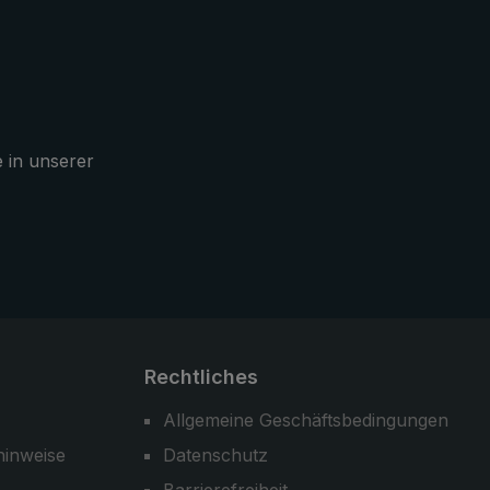
das GPS zu bedienen, oder auch
um die Fotokamera zu verwenden.
-
t
der
e in unserer
 auch
irm in
setzt
Rechtliches
Allgemeine Geschäftsbedingungen
hinweise
Datenschutz