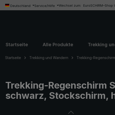
Wechsel zum:
EuroSCHIRM–Shop In
m Hauptinhalt springen
Zur Suche springen
Zur Hauptnavigation springen
Deutschland
Service/Hilfe
Startseite
Alle Produkte
Trekking u
Startseite
Trekking und Wandern
Trekking-Regenschirm 
Trekking-Regenschirm S
schwarz, Stockschirm, 