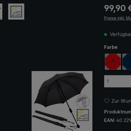
Regulärer Pr
99,90 
Preise inkl. M
Verfügbar
ausw
Farbe
rot
Zur Wuns
Produktnu
EAN:
40 22