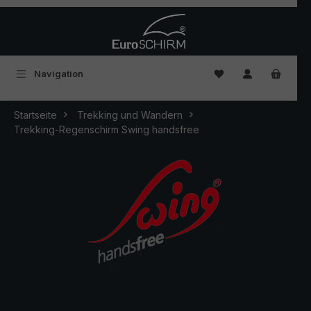
Zum Hauptinhalt springen
Du hast 0 Produkte
Navigation
Startseite
Trekking und Wandern
Trekking-Regenschirm Swing handsfree