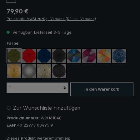
Regulärer Preis:
79,90 €
Preise inkl. MwSt zuzügl. Versand (DE inkl. Versand)
Verfügbar, Lieferzeit 3-5 Tage
auswählen
Farbe
olivgrün
rot
marineblau
schwarz
blau / grün
lila / rot / grau
orange / gelb
blau / grün
gelb / orange kariert
silber, UV-Schutz 50+
camouflage
schwarz, mit Reflektoren
In den Warenkorb
Zur Wunschliste hinzufügen
Produktnummer:
W2H61040
EAN:
40 22973 00495 9
Dieses Produkt weiterempfehlen: