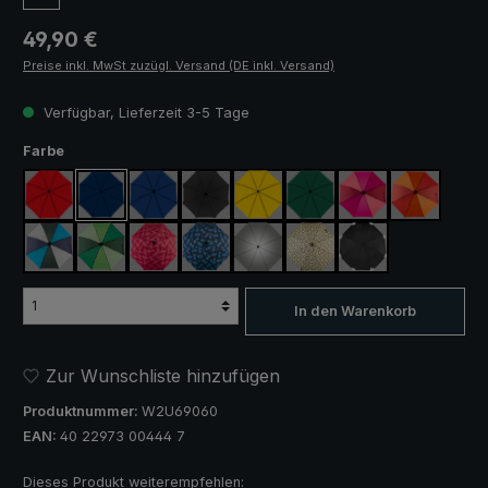
Regulärer Preis:
49,90 €
Preise inkl. MwSt zuzügl. Versand (DE inkl. Versand)
Verfügbar, Lieferzeit 3-5 Tage
auswählen
Farbe
rot
marineblau
königsblau
schwarz
gelb
dunkelgrün
pink / rot / weinrot
orange / ro
blau / grün / grau
hellgrün / dunkelgrün
blau / grün kariert
rosa / rot kariert
silber, UV-Schutz 50+
camouflage
schwarz, mit Refle
In den Warenkorb
Zur Wunschliste hinzufügen
Produktnummer:
W2U69060
EAN:
40 22973 00444 7
Dieses Produkt weiterempfehlen: