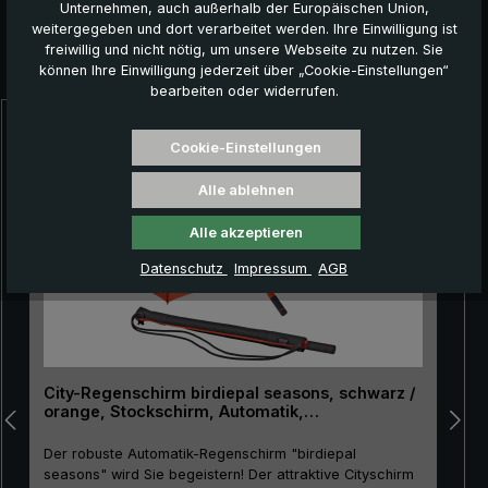
Unternehmen, auch außerhalb der Europäischen Union,
weitergegeben und dort verarbeitet werden. Ihre Einwilligung ist
freiwillig und nicht nötig, um unsere Webseite zu nutzen. Sie
Das könnte Ihnen auch gefallen:
können Ihre Einwilligung jederzeit über „Cookie-Einstellungen“
bearbeiten oder widerrufen.
Produktgalerie überspringen
Cookie-Einstellungen
Alle ablehnen
Alle akzeptieren
Datenschutz
Impressum
AGB
City-Regenschirm birdiepal seasons, schwarz /
orange, Stockschirm, Automatik,
Lichtschutzfaktor 50+
Der robuste Automatik-Regenschirm "birdiepal
seasons" wird Sie begeistern! Der attraktive Cityschirm