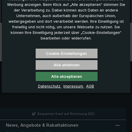
Beschreibung
Werbung anzeigen. Beim Klick auf „Alle akzeptieren“ stimmen Sie
der Verarbeitung zu. Dabei können auch Daten an andere
Der Kinder-Trekking-Regenschirm "Swing liteflex kids" mit lustigem
Unternehmen, auch außerhalb der Europäischen Union,
Froschmotiv und manuellem Schieber hält die Kleinen siche…
Mehr
weitergegeben und dort verarbeitet werden. Ihre Einwilligung ist
freiwillig und nicht nötig, um unsere Webseite zu nutzen. Sie
Technische Daten
können Ihre Einwilligung jederzeit über „Cookie-Einstellungen“
bearbeiten oder widerrufen.
Besonderheiten
Cookie-Einstellungen
Videos
Alle ablehnen
Alle akzeptieren
Datenschutz
Impressum
AGB
Bequemer Kauf auf Rechnung (DE)
News, Angebote & Rabattaktionen