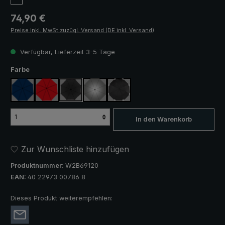
Regulärer Preis:
74,90 €
Preise inkl. MwSt zuzügl. Versand (DE inkl. Versand)
Verfügbar, Lieferzeit 3-5 Tage
auswählen
Farbe
marineblau
rot
schwarz
silber, UV-Schutz 50+
schwarz, mit Reflektoren
In den Warenkorb
Zur Wunschliste hinzufügen
Produktnummer:
W2B69120
EAN:
40 22973 00786 8
Dieses Produkt weiterempfehlen: