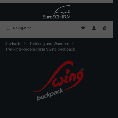
Zum Hauptinhalt springen
Du hast 0 Produkte
Navigation
Startseite
Trekking und Wandern
Trekking-Regenschirm Swing backpack