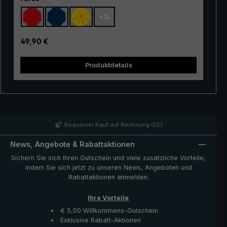
Einsteigermodell besonders gut geeignet. Das Gestell
+
12
aus 100% Glasfasern ist sehr flexibel und überzeugt
durch seine ausgezeichnete Stabilität und erstklassige
Verarbeitung. Durch den Einsatz von innovativen
Regulärer Preis:
49,90 €
Materialien ist der "Swing" zudem sehr leicht und kann
somit bequem in der Hand getragen werden. Ob bei
Produktdetails
einem kurzen Regenschauer oder bei Dauerregen, der
beliebte Trekking-Regenschirm "Swing" bietet
zuverlässigen Schutz auch bei widrigen
Wetterbedingungen.
Bequemer Kauf auf Rechnung (DE)
News, Angebote & Rabattaktionen
Sichern Sie sich Ihren Gutschein und viele zusätzliche Vorteile,
indem Sie sich jetzt zu unseren News, Angeboten und
Rabattaktionen anmelden.
Ihre Vorteile
€ 5,00 Willkommens-Gutschein
Exklusive Rabatt-Aktionen