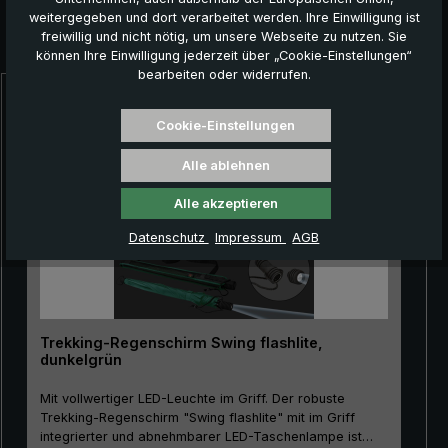
weitergegeben und dort verarbeitet werden. Ihre Einwilligung ist
freiwillig und nicht nötig, um unsere Webseite zu nutzen. Sie
Das könnte Ihnen auch gefallen:
können Ihre Einwilligung jederzeit über „Cookie-Einstellungen“
bearbeiten oder widerrufen.
Produktgalerie überspringen
Cookie-Einstellungen
Alle ablehnen
Alle akzeptieren
Datenschutz
Impressum
AGB
Trekking-Regenschirm Swing flashlite,
dunkelgrün
Mit vollwertiger LED-Leuchte im Griff. Der robuste
Trekking-Regenschirm "Swing flashlite" mit im Griff
integrierter und abnehmbarer LED-Taschenlampe ist