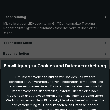
Beschreibung
Mit vollwertiger LED-Leuchte im Griff.Der kompakte Trekking-
Regenschirm "light trek automatik flashlite" verfügt über eine i…
Mehr
Technische Daten
Besonderheiten
Videos
Einwilligung zu Cookies und Datenverarbeitung
Auf unserer Webseite nutzen wir Cookies und weitere
Technologien zur Verarbeitung von Endgeräteinformationen und
personenbezogenen Daten. Damit können wir die Funktionalität
unserer Webseite sicherstellen, externe Dienste einbinden,
Messungen und Analysen durchführen und Ihnen personalisierte
Werbung anzeigen. Beim Klick auf „Alle akzeptieren“ stimmen Sie
der Verarbeitung zu. Dabei können auch Daten an andere
Unternehmen, auch außerhalb der Europäischen Union,