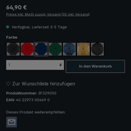
Regulärer Preis:
64,90 €
Preise inkl. MwSt zuzügl. Versand (DE inkl. Versand)
Verfügbar, Lieferzeit 3-5 Tage
auswählen
Farbe
schwarz
rot
marineblau
dunkelgrün
blau / grün kariert
gelb / orange kariert
schwarz, mit Refle
In den Warenkorb
Zur Wunschliste hinzufügen
Produktnummer:
3F329050
EAN:
40 22973 00469 0
Dieses Produkt weiterempfehlen: