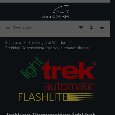
Zum Hauptinhalt springen
Du hast 0 Produkte
Navigation
Startseite
Trekking und Wandern
Trekking-Regenschirm light trek automatic flashlite
Trekking-Regenschirm light trek