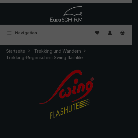
Zum Hauptinhalt springen
Du hast 0 Produkte
Navigation
Startseite
Trekking und Wandern
Trekking-Regenschirm Swing flashlite