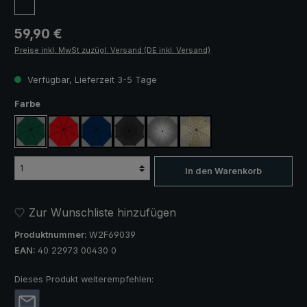
Regulärer Preis:
59,90 €
Preise inkl. MwSt zuzügl. Versand (DE inkl. Versand)
Verfügbar, Lieferzeit 3-5 Tage
auswählen
Farbe
dunkelgrün
rot
marineblau
schwarz
silber, UV-Schutz 50+
camouflage
In den Warenkorb
Zur Wunschliste hinzufügen
Produktnummer:
W2F69039
EAN:
40 22973 00430 0
Dieses Produkt weiterempfehlen: