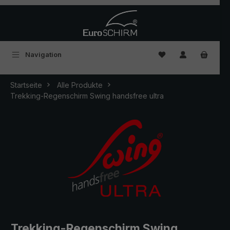
Zum Hauptinhalt springen
Du hast 0 Produkte
Navigation
Startseite
Alle Produkte
Trekking-Regenschirm Swing handsfree ultra
Trekking-Regenschirm Swing