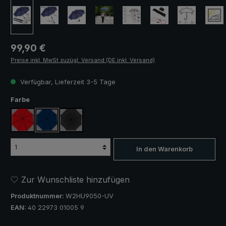
Regulärer Preis:
99,90 €
Preise inkl. MwSt zuzügl. Versand (DE inkl. Versand)
Verfügbar, Lieferzeit 3-5 Tage
auswählen
Farbe
rot
marineblau
schwarz
In den Warenkorb
Zur Wunschliste hinzufügen
Produktnummer:
W2HU9050-UV
EAN:
40 22973 01005 9