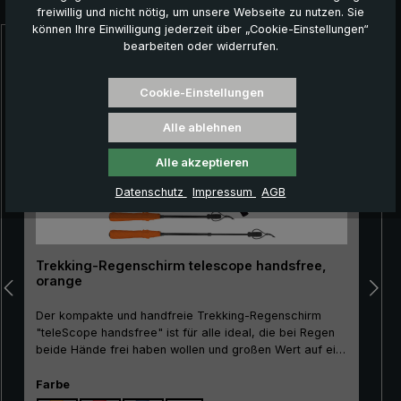
freiwillig und nicht nötig, um unsere Webseite zu nutzen. Sie
können Ihre Einwilligung jederzeit über „Cookie-Einstellungen“
bearbeiten oder widerrufen.
Produktgalerie überspringen
Cookie-Einstellungen
Alle ablehnen
Alle akzeptieren
Datenschutz
Impressum
AGB
Trekking-Regenschirm telescope handsfree,
orange
Der kompakte und handfreie Trekking-Regenschirm
"teleScope handsfree" ist für alle ideal, die bei Regen
beide Hände frei haben wollen und großen Wert auf ein
kleines Packmaß legen: Für Wanderer mit Trekking-
Stöcken genauso wie für Förster, Gärtner, oder auch für
auswählen
Farbe
Naturfotografen. Der besondere Vorteil: Der