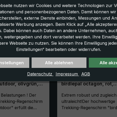
bseite nutzen wir Cookies und weitere Technologien zur V
ationen und personenbezogenen Daten. Damit können wir di
icherstellen, externe Dienste einbinden, Messungen und A
lisierte Werbung anzeigen. Beim Klick auf „Alle akzeptiere
u. Dabei können auch Daten an andere Unternehmen, auc
 weitergegeben und dort verarbeitet werden. Ihre Einwilligun
sere Webseite zu nutzen. Sie können Ihre Einwilligung jede
Einstellungen“ bearbeiten oder widerrufen.
nstellungen
Alle ablehnen
Alle akz
Datenschutz
Impressum
AGB
Regenschirm
Trekking-Regenschirm
outdoor, olivgrün,
birdiepal octagon, rot,
m, extrem stabil,
Stockschirm, extrem sta
er
 Belastungen ! Der
leicht
Extrem robust und zugleich
Trekking-Regenschirm
ultraleicht!Der hochwertige
tdoor" erfüllt die
Trekking-Regenschirm "bird
sprüche an Stabilität
octagon" ist nicht nur bruch