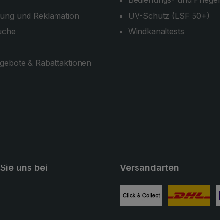
Bedienungs- und Pflege
ung und Reklamation
UV-Schutz (LSF 50+)
uche
Windkanaltests
gebote & Rabattaktionen
Sie uns bei
Versandarten
ube
Benutzerdefiniertes Bild 1
Benutzerdefini
B