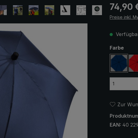
Regulärer Pr
74,90 
Preise inkl. M
Verfügbar
ausw
Farbe
marineb
Zur Wuns
Produktnu
EAN:
40 22