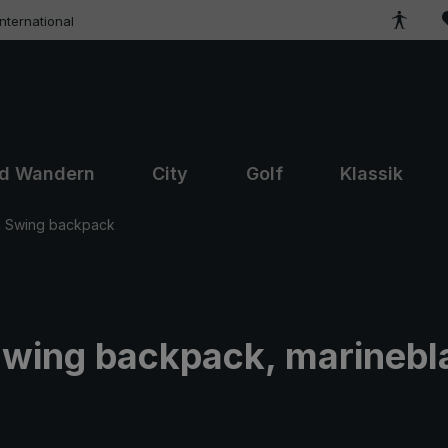
ternational
nd Wandern
City
Golf
Klassik
m Swing backpack
wing backpack, marinebl