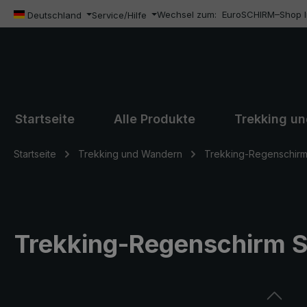
Wechsel zum:
EuroSCHIRM–Shop In
m Hauptinhalt springen
Zur Suche springen
Zur Hauptnavigation springen
Deutschland
Service/Hilfe
Startseite
Alle Produkte
Trekking u
Startseite
Trekking und Wandern
Trekking-Regenschir
Trekking-Regenschirm S