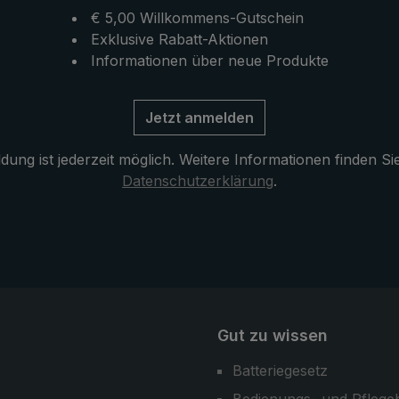
ngliche Position
robuster und leichter Trekk
€ 5,00 Willkommens-Gutschein
Regenschirm, der hohen
Exklusive Rabatt-Aktionen
Belastungen von Wind und 
Informationen über neue Produkte
trotzt.
Jetzt anmelden
ung ist jederzeit möglich. Weitere Informationen finden Si
Datenschutzerklärung
.
Gut zu wissen
Batteriegesetz