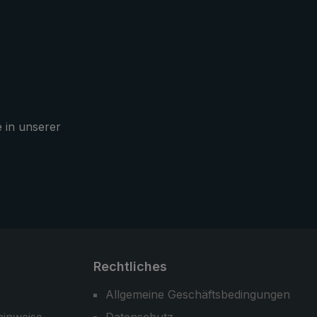
ing-
Wanderstöcke zu halten, frei um
das GPS zu bedienen, oder auch
Wetter
um die Fotokamera zu verwenden.
e in unserer
Rechtliches
Allgemeine Geschäftsbedingungen