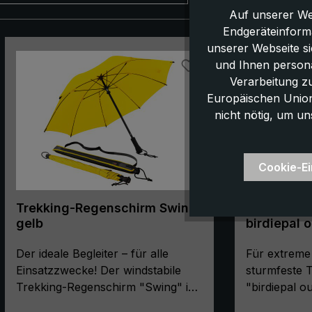
Auf unserer We
Endgeräteinform
Produktgalerie überspringen
unserer Webseite s
und Ihnen persona
Verarbeitung z
Europäischen Union,
nicht nötig, um un
Cookie-Ei
Trekking-Regenschirm Swing,
Trekking-
gelb
birdiepal 
Stockschir
Der ideale Begleiter – für alle
sturmsich
Für extreme
Einsatzzwecke! Der windstabile
sturmfeste 
Trekking-Regenschirm "Swing" ist
"birdiepal ou
bei weiblichen und männlichen
höchsten An