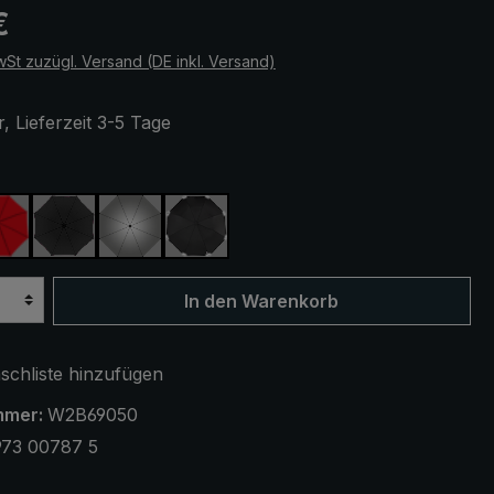
eis:
€
wSt zuzügl. Versand (DE inkl. Versand)
, Lieferzeit 3-5 Tage
ählen
lau
rot
schwarz
silber, UV-Schutz 50+
schwarz, mit Reflektoren
In den Warenkorb
chliste hinzufügen
mmer:
W2B69050
973 00787 5