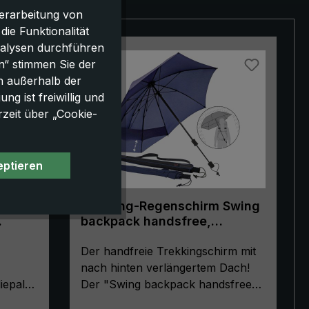
erarbeitung von
e Funktionalität
nalysen durchführen
n“ stimmen Sie der
h außerhalb der
g ist freiwillig und
rzeit über „Cookie-
eptieren
Trekking-Regenschirm Swing
backpack handsfree,
bil,
marineblau
Der handfreie Trekkingschirm mit
nach hinten verlängertem Dach!
iepal
Der "Swing backpack handsfree"
fest,
ist das Non-Plus-Ultra für alle