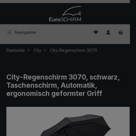
Zum Hauptinhalt springen
Du hast 0 Produkte
Navigation
Startseite
City
City-Regenschirm 3070
City-Regenschirm 3070, schwarz,
Taschenschirm, Automatik,
ergonomisch geformter Griff
Bildergalerie überspringen