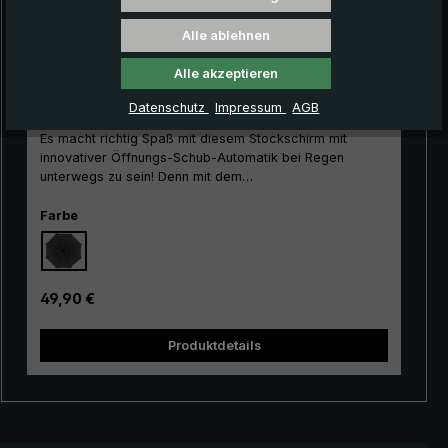
Alle ablehnen
Alle akzeptieren
City-Regenschirm Kompliment W110, schwarz,
Stockschirm, Halbautomatik
Datenschutz
Impressum
AGB
Es macht richtig Spaß mit diesem Stockschirm mit
innovativer Öffnungs-Schub-Automatik bei Regen
unterwegs zu sein! Denn mit dem
bedienungsfreundlichen Schieber lässt sich der
Stockschirm mit seinem kurzen Öffnungsschub bequem
auswählen
Farbe
öffnen und schließen. Langlebigkeit garantiert der aus
einem Stück gefertigte Schaft sowie das stabile Gestell
aus glasfaserverstärktem Aluminium. Der formschöne
Rundhakengriff mit handsympathischer, matter
Regulärer Preis:
49,90 €
Oberfläche überzeugt durch sein klassisches Design.
Mit seinem großen Schirmdach schützt der Langschirm
Produktdetails
ideal vor jedem Regenschauer. Der strapazierfähige
Bezug aus Polyester-Glanzgewebe lässt Regentropfen
zuverlässig abperlen und ist schnelltrocknend. Klassisch
und zeitlos für die City, die Freizeit und den Beruf: Der
Kompliment®-Herren-Regenschirm.