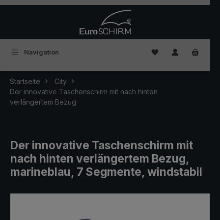
Zum Hauptinhalt springen
Du hast 0 Produkte
Navigation
Startseite
City
Der innovative Taschenschirm mit nach hinten
verlängertem Bezug
Der innovative Taschenschirm mit
nach hinten verlängertem Bezug,
marineblau, 7 Segmente, windstabil
Bildergalerie überspringen