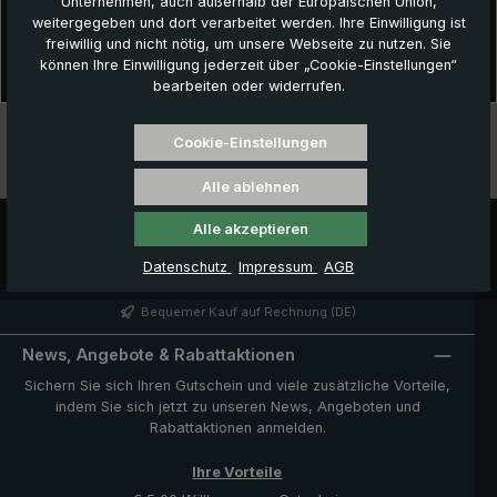
Unternehmen, auch außerhalb der Europäischen Union,
Beschreibung
weitergegeben und dort verarbeitet werden. Ihre Einwilligung ist
Optimaler Regenschutz dank verlängertem Dach!Der einzigartige
freiwillig und nicht nötig, um unsere Webseite zu nutzen. Sie
City-Regenschirm 5019 überrascht mit einer nach hinten vergrö…
können Ihre Einwilligung jederzeit über „Cookie-Einstellungen“
Mehr
bearbeiten oder widerrufen.
Technische Daten
Cookie-Einstellungen
Besonderheiten
Alle ablehnen
Alle akzeptieren
Datenschutz
Impressum
AGB
Bequemer Kauf auf Rechnung (DE)
News, Angebote & Rabattaktionen
Sichern Sie sich Ihren Gutschein und viele zusätzliche Vorteile,
indem Sie sich jetzt zu unseren News, Angeboten und
Rabattaktionen anmelden.
Ihre Vorteile