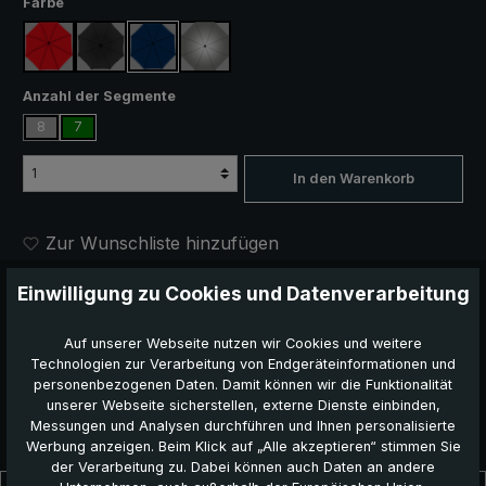
auswählen
Farbe
rot
schwarz
marineblau
silber, UV-Schutz 50+
auswählen
Anzahl der Segmente
8
7
In den Warenkorb
Zur Wunschliste hinzufügen
Produktnummer:
5019-NAV
Einwilligung zu Cookies und Datenverarbeitung
EAN:
40 22973 00981 7
Auf unserer Webseite nutzen wir Cookies und weitere
Dieses Produkt weiterempfehlen:
Technologien zur Verarbeitung von Endgeräteinformationen und
personenbezogenen Daten. Damit können wir die Funktionalität
unserer Webseite sicherstellen, externe Dienste einbinden,
Messungen und Analysen durchführen und Ihnen personalisierte
Werbung anzeigen. Beim Klick auf „Alle akzeptieren“ stimmen Sie
der Verarbeitung zu. Dabei können auch Daten an andere