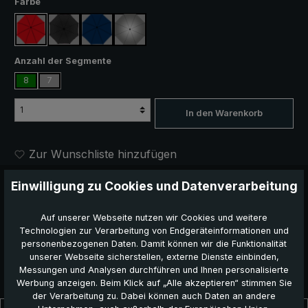
auswählen
Farbe
rot
schwarz
marineblau
silber, UV-Schutz 50+
auswählen
Anzahl der Segmente
8
7
In den Warenkorb
Zur Wunschliste hinzufügen
Produktnummer:
5020-RED
Einwilligung zu Cookies und Datenverarbeitung
EAN:
40 22973 00986 2
Auf unserer Webseite nutzen wir Cookies und weitere
Dieses Produkt weiterempfehlen:
Technologien zur Verarbeitung von Endgeräteinformationen und
personenbezogenen Daten. Damit können wir die Funktionalität
unserer Webseite sicherstellen, externe Dienste einbinden,
Messungen und Analysen durchführen und Ihnen personalisierte
Werbung anzeigen. Beim Klick auf „Alle akzeptieren“ stimmen Sie
der Verarbeitung zu. Dabei können auch Daten an andere