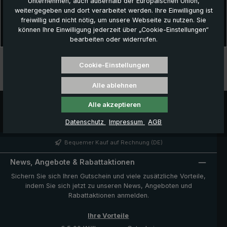
Unternehmen, auch außerhalb der Europäischen Union,
Beschreibung
weitergegeben und dort verarbeitet werden. Ihre Einwilligung ist
Optimaler Regenschutz dank verlängertem Dach!Der einzigartige
freiwillig und nicht nötig, um unsere Webseite zu nutzen. Sie
City-Regenschirm 5019 überrascht mit einer nach hinten vergrö…
können Ihre Einwilligung jederzeit über „Cookie-Einstellungen“
Mehr
bearbeiten oder widerrufen.
Technische Daten
Cookie-Einstellungen
Besonderheiten
Alle ablehnen
Alle akzeptieren
Datenschutz
Impressum
AGB
Bequemer Kauf auf Rechnung (DE)
News, Angebote & Rabattaktionen
Sichern Sie sich Ihren Gutschein und viele zusätzliche Vorteile,
indem Sie sich jetzt zu unseren News, Angeboten und
Rabattaktionen anmelden.
Ihre Vorteile