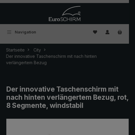
Zum Hauptinhalt springen
Du hast 0 Produkte
Navigation
Startseite
City
Der innovative Taschenschirm mit nach hinten
verlängertem Bezug
Der innovative Taschenschirm mit
nach hinten verlängertem Bezug, rot,
8 Segmente, windstabil
Bildergalerie überspringen