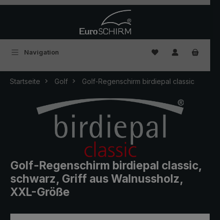
Zum Hauptinhalt springen
Du hast 0 Produkte
Navigation
Startseite
Golf
Golf-Regenschirm birdiepal classic
Golf-Regenschirm birdiepal classic,
schwarz, Griff aus Walnussholz,
XXL-Größe
Bildergalerie überspringen