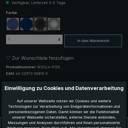
Verfügbar, Lieferzeit 3-5 Tage
auswählen
Farbe
blau, kariert
marineblau
schwarz
silber, UV-Schutz 50+
In den Warenkorb
Zur Wunschliste hinzufügen
Produktnummer:
W2CL4-9120
EAN:
40 22973 00810 0
Dieses Produkt weiterempfehlen:
Einwilligung zu Cookies und Datenverarbeitung
Auf unserer Webseite nutzen wir Cookies und weitere
Technologien zur Verarbeitung von Endgeräteinformationen und
personenbezogenen Daten. Damit können wir die Funktionalität
unserer Webseite sicherstellen, externe Dienste einbinden,
Messungen und Analysen durchführen und Ihnen personalisierte
Beschreibung