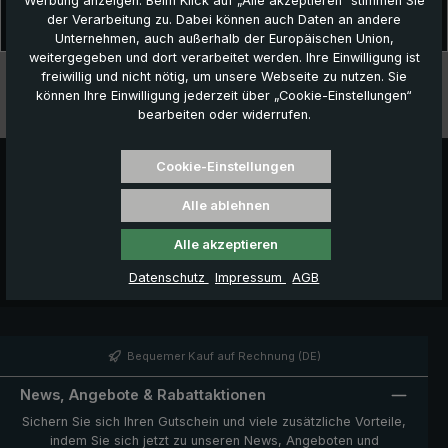
Werbung anzeigen. Beim Klick auf „Alle akzeptieren“ stimmen Sie
Stilvoller Regenschutz bei nassem Wetter! Der „birdiepal classic“ ist
der Verarbeitung zu. Dabei können auch Daten an andere
der Klassiker unter den Golf-Regenschirmen. Der formsc…
Mehr
Unternehmen, auch außerhalb der Europäischen Union,
weitergegeben und dort verarbeitet werden. Ihre Einwilligung ist
Technische Daten
freiwillig und nicht nötig, um unsere Webseite zu nutzen. Sie
können Ihre Einwilligung jederzeit über „Cookie-Einstellungen“
bearbeiten oder widerrufen.
Besonderheiten
Cookie-Einstellungen
Alle ablehnen
Alle akzeptieren
Datenschutz
Impressum
AGB
Bequemer Kauf auf Rechnung (DE)
News, Angebote & Rabattaktionen
Sichern Sie sich Ihren Gutschein und viele zusätzliche Vorteile,
indem Sie sich jetzt zu unseren News, Angeboten und