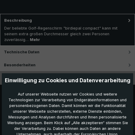
Beschreibung
Der beliebte Golf-Regenschirm "birdiepal compact" kann mit
seinem extra großen Durchmesser gleich zwei Personen
zuverlässig…
Mehr
Technische Daten
Besonderheiten
Videos
Einwilligung zu Cookies und Datenverarbeitung
Auf unserer Webseite nutzen wir Cookies und weitere
Technologien zur Verarbeitung von Endgeräteinformationen und
personenbezogenen Daten. Damit können wir die Funktionalität
unserer Webseite sicherstellen, externe Dienste einbinden,
Messungen und Analysen durchführen und Ihnen personalisierte
Werbung anzeigen. Beim Klick auf „Alle akzeptieren“ stimmen Sie
der Verarbeitung zu. Dabei können auch Daten an andere
Unternehmen, auch außerhalb der Europäischen Union,