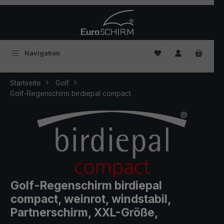
Zum Hauptinhalt springen
Du hast 0 Produkte
Navigation
Startseite
Golf
Golf-Regenschirm birdiepal compact
Golf-Regenschirm birdiepal
compact, weinrot, windstabil,
Partnerschirm, XXL-Größe,