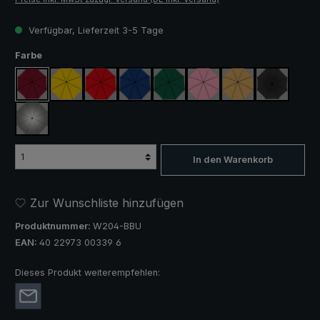
Verfügbar, Lieferzeit 3-5 Tage
auswählen
Farbe
weinrot
gelb
rot
königsblau
dunkelgrün
rosa
beige
schwarz
silber, UV-Schutz 50+
In den Warenkorb
Zur Wunschliste hinzufügen
Produktnummer:
W204-BBU
EAN:
40 22973 00339 6
Dieses Produkt weiterempfehlen: