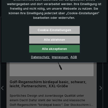
weitergegeben und dort verarbeitet werden. Ihre Einwilligung ist
freiwillig und nicht nötig, um unsere Webseite zu nutzen. Sie
Das könnte Ihnen auch gefallen:
können Ihre Einwilligung jederzeit über „Cookie-Einstellungen“
bearbeiten oder widerrufen.
Produktgalerie überspringen
Cookie-Einstellungen
Alle ablehnen
Alle akzeptieren
Datenschutz
Impressum
AGB
Golf-Regenschirm birdiepal basic, schwarz,
leicht, Partnerschirm, XXL-Größe
Sportliches Design und zuverlässige Qualität unter
einem Dach! Dafür steht der leichte und klassische
Golf-Regenschirm "birdiepal basic". Der Stockschirm ist