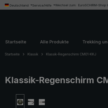
Wechsel zum:
EuroSCHIRM–Shop In
m Hauptinhalt springen
Zur Suche springen
Zur Hauptnavigation springen
Deutschland
Service/Hilfe
Startseite
Alle Produkte
Trekking u
Startseite
Klassik
Klassik-Regenschirm CM01-KKJ
Klassik-Regenschirm CM0
Bildergalerie überspringen