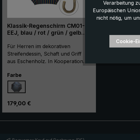
Verarbeitung z
Europäischen Union,
nicht nötig, um un
Klassik-Regenschirm CM01-
EEJ, blau / rot / grün / gelb
gestreift
Cookie-Ei
Für Herren im dekorativen
Streifendessin, Schaft und Griff
aus Eschenholz. In Kooperation
mit unserer Partnermanufaktur
auswählen
Farbe
entsteht der Stockschirm "CM01-
EEJ" in sorfältigster Handarbeit.
Der Regenschirm begeistert mit
seinem Qualitätsgestell aus Metall
Regulärer Preis:
179,00 €
und seinem eleganten Aussehen.
Die Schirmbespannung ist aus
hochwertigem, europäischem
Polyester Jacquard in einem
dekorativen Streifendessin gefertigt