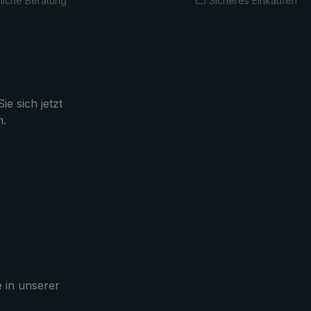
liche Beratung
Sicheres Einkaufen
ie sich jetzt
n.
e in unserer