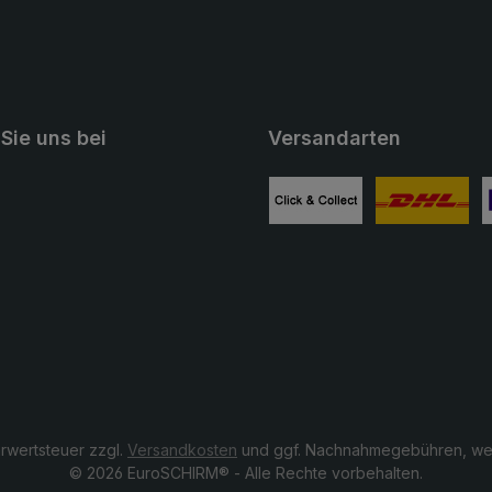
Sie uns bei
Versandarten
ube
Benutzerdefiniertes Bild 1
Benutzerdefini
B
hrwertsteuer zzgl.
Versandkosten
und ggf. Nachnahmegebühren, wen
© 2026 EuroSCHIRM® - Alle Rechte vorbehalten.