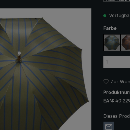
Verfügbar
ausw
Farbe
blau / ol
Zur Wuns
Produktnu
EAN:
40 22
Dieses Prod