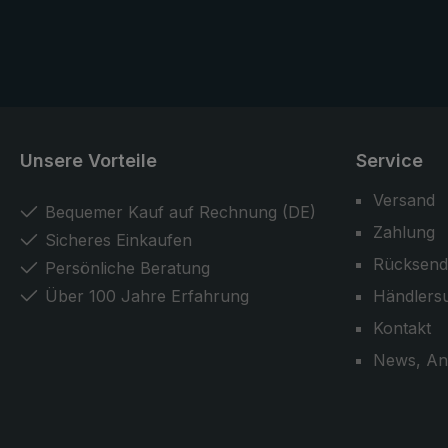
professionelle Schirmmacher
garantieren Qualität auf höchstem
Niveau und bestätigen die
Bedeutung des Handwerks.
Unsere Vorteile
Service
Versand
Bequemer Kauf auf Rechnung (DE)
Zahlung
Sicheres Einkaufen
Rücksend
Persönliche Beratung
Über 100 Jahre Erfahrung
Händlers
Kontakt
News, An