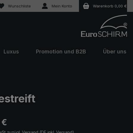
Du hast 0 Produkte auf dem Merkzettel
Wunschliste
Mein Konto
Warenkorb
0,00 €
Luxus
Promotion und B2B
Über uns
streift
eis:
 €
wSt zuzügl. Versand (DE inkl. Versand)