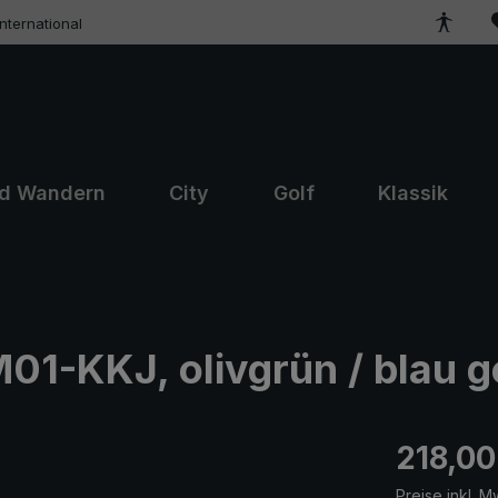
ternational
nd Wandern
City
Golf
Klassik
1-KKJ, olivgrün / blau ge
Regulärer Pr
218,00
Preise inkl. M