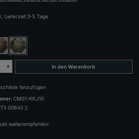
, Lieferzeit 3-5 Tage
ählen
ivgrün gestreift
braun / blau gestreift
olivgrün / blau gestreift
In den Warenkorb
chliste hinzufügen
mmer:
CM01-KKJ10
973 00845 2
ukt weiterempfehlen: