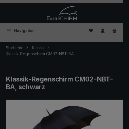
Zum Hauptinhalt springen
Du hast 0 Produkte
Navigation
Startseite
Klassik
Klassik-Regenschirm CM02-NBT-BA
Klassik-Regenschirm CM02-NBT-
BA, schwarz
Bildergalerie überspringen