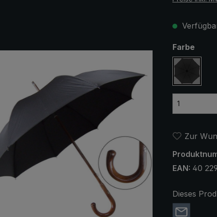
Verfügbar
ausw
Farbe
schwar
Zur Wuns
Produktnu
EAN:
40 22
Dieses Prod