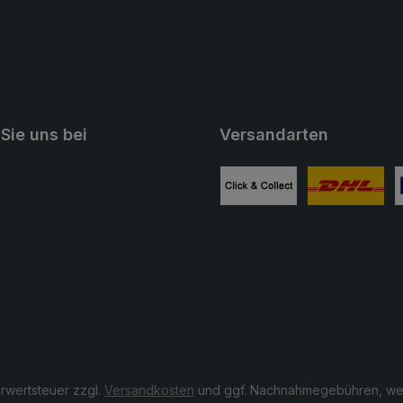
Sie uns bei
Versandarten
ube
Benutzerdefiniertes Bild 1
Benutzerdefini
B
hrwertsteuer zzgl.
Versandkosten
und ggf. Nachnahmegebühren, wen