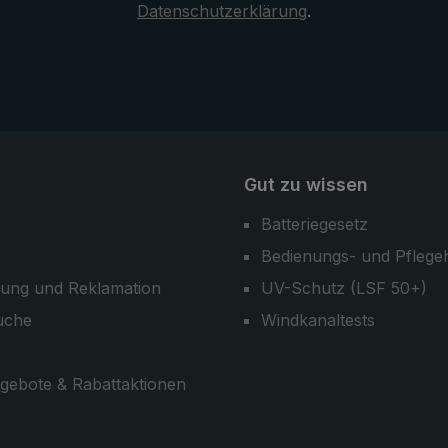
Datenschutzerklärung
.
pf. Ausgesuchte
 sowie erfahrene und
lle Schirmmacher
Qualität auf höchstem
estätigen die
des Handwerks.
Gut zu wissen
Batteriegesetz
Bedienungs- und Pflege
ung und Reklamation
UV-Schutz (LSF 50+)
uche
Windkanaltests
gebote & Rabattaktionen