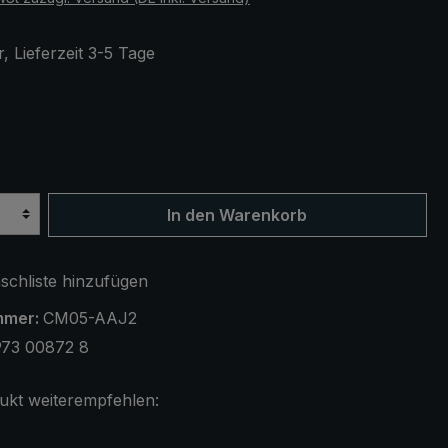
, Lieferzeit 3-5 Tage
ählen
z
In den Warenkorb
chliste hinzufügen
mmer:
CM05-AAJ2
973 00872 8
ukt weiterempfehlen: