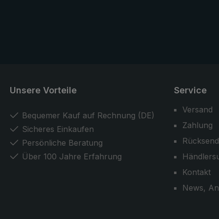
Perlmuttkno
Materialien,
professione
garantieren 
Niveau und b
Bedeutung 
Unsere Vorteile
Service
Versand
Bequemer Kauf auf Rechnung (DE)
Zahlung
Sicheres Einkaufen
Rücksend
Persönliche Beratung
Über 100 Jahre Erfahrung
Händlers
Kontakt
News, An