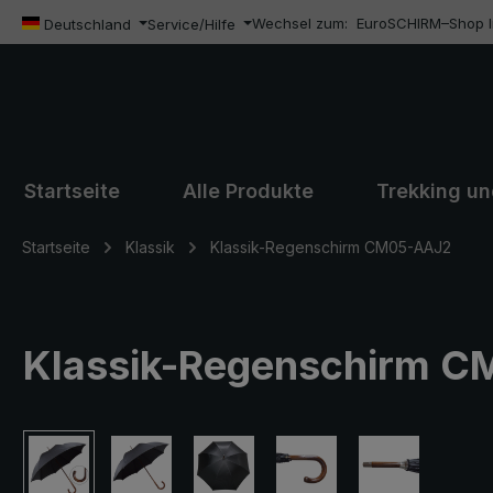
Wechsel zum:
EuroSCHIRM–Shop In
m Hauptinhalt springen
Zur Suche springen
Zur Hauptnavigation springen
Deutschland
Service/Hilfe
Startseite
Alle Produkte
Trekking u
Startseite
Klassik
Klassik-Regenschirm CM05-AAJ2
Klassik-Regenschirm CM
Bildergalerie überspringen