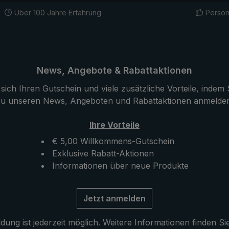
em, europäischem
Über 100 Jahre Erfahrung
Persön
acquard in einem
Streifendessin gefertigt
 eine angenehme
ebevoller Handarbeit ist
engriff mit dem
News, Angebote & Rabattaktionen
und durchgefärbten
sich Ihren Gutschein und viele zusätzliche Vorteile, indem S
mmantelt, welches sich
u unseren News, Angeboten und Rabattaktionen anmelde
feine Struktur
. Die Mokassino-
Ihre Vorteile
leiht dem Stockschirm
sonders edles
€ 5,00 Willkommens-Gutschein
r Clou dabei - die
Exklusive Rabatt-Aktionen
ind farblich mit dem
Informationen über neue Produkte
 Schirmbespannung
Zusätzlich
Jetzt anmelden
n wird der klassische
urch das
ung ist jederzeit möglich. Weitere Informationen finden Si
and mit echtem