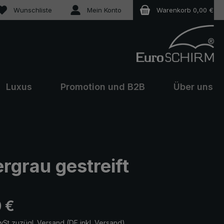
Du hast 0 Produkte auf dem Merkzettel
Wunschliste
Mein Konto
Warenkorb
0,00 €
Luxus
Promotion und B2B
Über uns
grau gestreift
eis:
 €
wSt zuzügl. Versand (DE inkl. Versand)