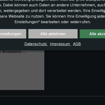
u. Dabei können auch Daten an andere Unternehmen, auc
 weitergegeben und dort verarbeitet werden. Ihre Einwilligun
sere Webseite zu nutzen. Sie können Ihre Einwilligung jede
Einstellungen“ bearbeiten oder widerrufen.
egenschirm CM02-
schwarz / weiß
nstellungen
Alle ablehnen
Alle akz
im klassischen
Datenschutz
Impressum
AGB
in. Griff aus echtem
it Mokassino-
 Kooperation mit
ählen
tnermanufaktur
r Stockschirm "CM02-
 sorgfältigster
 Der Regenschirm
reis:
it seinem
tell aus Metall und
anten Aussehen. Die
nnung ist aus