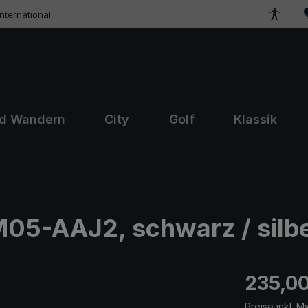
ternational
nd Wandern
City
Golf
Klassik
05-AAJ2, schwarz / silber
Regulärer Pr
235,00
Preise inkl. M