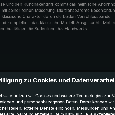
tze und den Rundhakengriff kommt das heimische Ahornholz
 mit seiner feinen Maserung. Die transparente Beschichtu
 klassische Charakter durch die beiden Verschlussbänder 
d komplettiert das klassische Modell. Ausgesuchte Materia
und bestätigen die Bedeutung des Handwerks.
illigung zu Cookies und Datenverarbe
bseite nutzen wir Cookies und weitere Technologien zur V
ationen und personenbezogenen Daten. Damit können wir di
icherstellen, externe Dienste einbinden, Messungen und A
lisierte Werbung anzeigen. Beim Klick auf „Alle akzeptiere