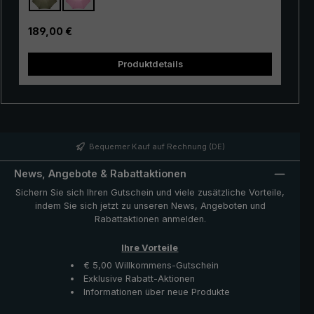
Polyester Jacquard in einem zarten Punktdessin
gefertigt und besitzt eine angenehme Größe. Für den
Regulärer Preis:
189,00 €
Stock und die Spitze wird heimisches Buchenholz
verwendet. Das feste Holz der Buche mit seiner feinen
Produktdetails
Struktur verleiht dem Stockschirm eine besondere
Stabilität. In liebevoller Handarbeit ist der
Rundhakengriff mit dem wertvollen Rindleder ummantelt.
Einen farblich, bunten Akzent setzt das durchgefärbte,
hellblaue Rindleder, passend zum Punktdessin der
Schirmbespannung. Ausgesuchte Materialien, sowie
erfahrene und professionelle Schirmmacher garantieren
Bequemer Kauf auf Rechnung (DE)
Qualität auf höchstem Niveau und bestätigen die
Bedeutung des Handwerks.
News, Angebote & Rabattaktionen
Sichern Sie sich Ihren Gutschein und viele zusätzliche Vorteile,
indem Sie sich jetzt zu unseren News, Angeboten und
Rabattaktionen anmelden.
Ihre Vorteile
€ 5,00 Willkommens-Gutschein
Exklusive Rabatt-Aktionen
Informationen über neue Produkte