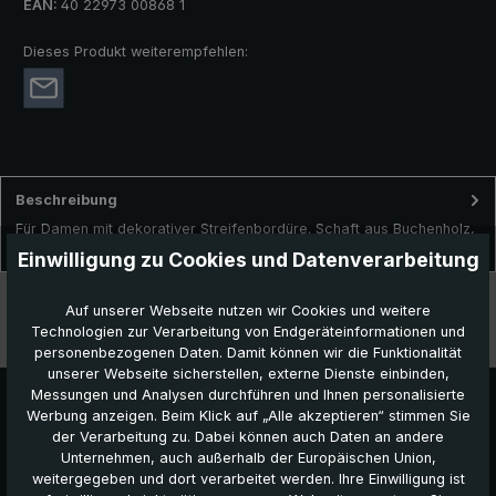
EAN:
40 22973 00868 1
Dieses Produkt weiterempfehlen:
Beschreibung
Für Damen mit dekorativer Streifenbordüre. Schaft aus Buchenholz,
Griff aus Ginster mit Wurzelansatz.In Kooperation mit unse…
Mehr
Einwilligung zu Cookies und Datenverarbeitung
Technische Daten
Auf unserer Webseite nutzen wir Cookies und weitere
Technologien zur Verarbeitung von Endgeräteinformationen und
Besonderheiten
personenbezogenen Daten. Damit können wir die Funktionalität
unserer Webseite sicherstellen, externe Dienste einbinden,
Messungen und Analysen durchführen und Ihnen personalisierte
Werbung anzeigen. Beim Klick auf „Alle akzeptieren“ stimmen Sie
der Verarbeitung zu. Dabei können auch Daten an andere
Unternehmen, auch außerhalb der Europäischen Union,
Das könnte Ihnen auch gefallen:
weitergegeben und dort verarbeitet werden. Ihre Einwilligung ist