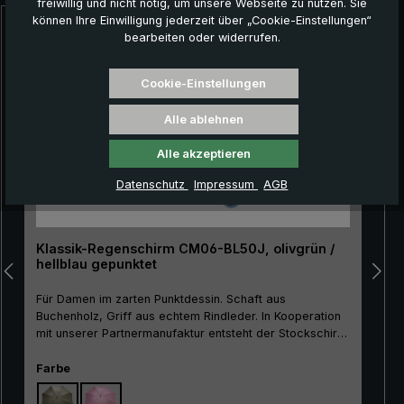
freiwillig und nicht nötig, um unsere Webseite zu nutzen. Sie
können Ihre Einwilligung jederzeit über „Cookie-Einstellungen“
Produktgalerie überspringen
bearbeiten oder widerrufen.
Cookie-Einstellungen
Alle ablehnen
Alle akzeptieren
Datenschutz
Impressum
AGB
Klassik-Regenschirm CM06-BL50J, olivgrün /
hellblau gepunktet
Für Damen im zarten Punktdessin. Schaft aus
Buchenholz, Griff aus echtem Rindleder. In Kooperation
mit unserer Partnermanufaktur entsteht der Stockschirm
"CM06-BL50J" in sorfältigster Handarbeit. Der
Regenschirm begeistert mit seinem Qualitätsgestell aus
auswählen
Farbe
Metall und seinem trendigen Aussehen. Die
Schirmbespannung ist aus hochwertigem, europäischem