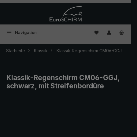
Zum Hauptinhalt springen
Du hast 0 Produkte
Navigation
Startseite
Klassik
Klassik-Regenschirm CM06-GGJ
Klassik-Regenschirm CM06-GGJ,
schwarz, mit Streifenbordüre
Bildergalerie überspringen