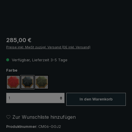
Regulärer Preis:
285,00 €
Preise inkl. MwSt zuzügl. Versand (DE inkl. Versand)
Verfügbar, Lieferzeit 3-5 Tage
auswählen
Farbe
rot, mit Streifenbordüre
schwarz, mit Streifenbordüre
olivgrün, mit Streifenbordüre
In den Warenkorb
Zur Wunschliste hinzufügen
Produktnummer:
CM06-GGJ2