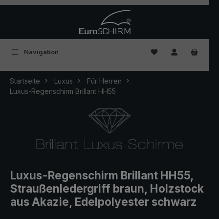
Zum Hauptinhalt springen
Du hast 0 Produkte
Navigation
Startseite
Luxus
Für Herren
Luxus-Regenschirm Brillant HH55
Luxus-Regenschirm Brillant HH55,
Straußenledergriff braun, Holzstock
aus Akazie, Edelpolyester schwarz