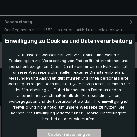
Beschreibung
Der Regenschirm "HH55" aus der brillant®-Luxuskollektion wird
traditionell in liebevoller Handarbeit in Deutschland gefertig…
Mehr
Einwilligung zu Cookies und Datenverarbeitung
Technische Daten
Auf unserer Webseite nutzen wir Cookies und weitere
Technologien zur Verarbeitung von Endgeräteinformationen und
Besonderheiten
personenbezogenen Daten. Damit können wir die Funktionalität
unserer Webseite sicherstellen, externe Dienste einbinden,
Messungen und Analysen durchführen und Ihnen personalisierte
Werbung anzeigen. Beim Klick auf „Alle akzeptieren“ stimmen Sie
der Verarbeitung zu. Dabei können auch Daten an andere
Unternehmen, auch außerhalb der Europäischen Union,
Das könnte Ihnen auch gefallen:
weitergegeben und dort verarbeitet werden. Ihre Einwilligung ist
freiwillig und nicht nötig, um unsere Webseite zu nutzen. Sie
können Ihre Einwilligung jederzeit über „Cookie-Einstellungen“
Produktgalerie überspringen
bearbeiten oder widerrufen.
Cookie-Einstellungen