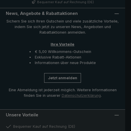
zeichnet sich durch sein charakteristisch genopptes
Bequemer Kauf auf Rechnung (DE)
Muster aus, welches dem Griff sein unverwechselbares
Aussehen verleiht. Verschlussband mit Perlmuttknopf
News, Angebote & Rabattaktionen
und Funktionsteile wie Schieber und Krone aus
Sichern Sie sich Ihren Gutschein und viele zusätzliche Vorteile,
hochwertigem Edelstahl. Die im Lieferumfang enthaltene
indem Sie sich jetzt zu unseren News, Angeboten und
Hülle mit Reißverschlussöffnung schützt den Schirm
Rabattaktionen anmelden.
nach dem Trocknen und komplettiert das exklusive
Modell.
Ihre Vorteile
€ 5,00 Willkommens-Gutschein
Exklusive Rabatt-Aktionen
Informationen über neue Produkte
Jetzt anmelden
Eine Abmeldung ist jederzeit möglich. Weitere Informationen
finden Sie in unserer
Datenschutzerklärung
.
Unsere Vorteile
Bequemer Kauf auf Rechnung (DE)