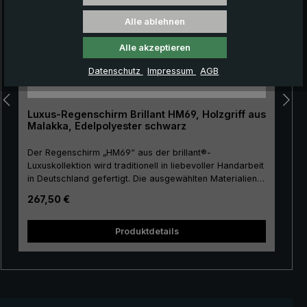
Alle ablehnen
Alle akzeptieren
Datenschutz
Impressum
AGB
Luxus-Regenschirm Brillant HM69, Holzgriff aus
Malakka, Edelpolyester schwarz
Der Regenschirm „HM69“ aus der brillant®-
Luxuskollektion wird traditionell in liebevoller Handarbeit
in Deutschland gefertigt. Die ausgewählten Materialien
und die erstklassige Verarbeitung machen den Herren-
Regulärer Preis:
267,50 €
Luxus-Regenschirm zu einer Anschaffung fürs Leben.
Das Schirmdach ist aus hochwertigem, europäischem
Edelpolyester hergestellt und besitzt eine angenehme
Produktdetails
Größe. Für den Stock, das Gestell und die Spitze wird
Größ
hochwertiges Metall verwendet, das dem Luxusschirm
eine besondere Stabilität verleiht. Sein natürliches
Aussehen erhält der Griff durch das feste und
elastische Malakkaholz. Die naturbelassene, glatte