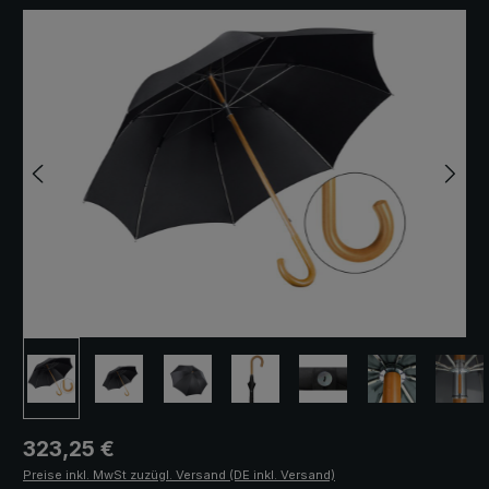
Bildergalerie überspringen
Regulärer Preis:
323,25 €
Preise inkl. MwSt zuzügl. Versand (DE inkl. Versand)