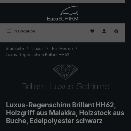
Zum Hauptinhalt springen
Du hast 0 Produkte
Navigation
Startseite
Luxus
Für Herren
Luxus-Regenschirm Brillant HH62
Luxus-Regenschirm Brillant HH62,
Holzgriff aus Malakka, Holzstock aus
Buche, Edelpolyester schwarz