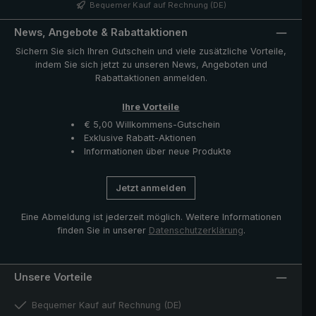
Oberfläche des Malakka ist angenehm leicht und
Bequemer Kauf auf Rechnung (DE)
besonders handsympathisch zu Tragen. Verschlussband
mit Perlmuttknopf und Funktionsteile wie Schieber und
News, Angebote & Rabattaktionen
Krone aus hochwertigem Edelstahl. Die im Lieferumfang
Sichern Sie sich Ihren Gutschein und viele zusätzliche Vorteile,
enthaltene Hülle mit Reißverschlussöffnung schützt den
indem Sie sich jetzt zu unseren News, Angeboten und
Schirm nach dem Trocknen und komplettiert das
Rabattaktionen anmelden.
exklusive Modell.
Ihre Vorteile
€ 5,00 Willkommens-Gutschein
Exklusive Rabatt-Aktionen
Informationen über neue Produkte
Jetzt anmelden
Eine Abmeldung ist jederzeit möglich. Weitere Informationen
finden Sie in unserer
Datenschutzerklärung
.
Unsere Vorteile
Bequemer Kauf auf Rechnung (DE)