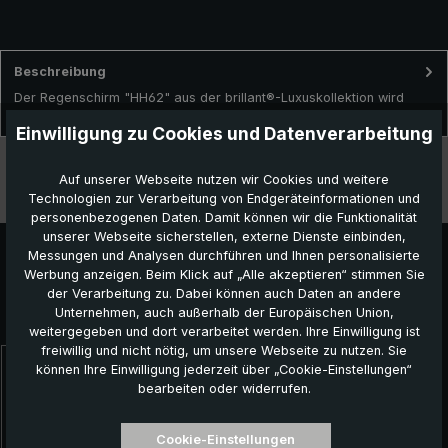
Beschreibung
Der Regenschirm "HH62" aus der brillant®-Luxuskollektion wird
traditionell in liebevoller Handarbeit in Deutschland gefertig…
Mehr
Einwilligung zu Cookies und Datenverarbeitung
Technische Daten
Auf unserer Webseite nutzen wir Cookies und weitere
Technologien zur Verarbeitung von Endgeräteinformationen und
Besonderheiten
personenbezogenen Daten. Damit können wir die Funktionalität
unserer Webseite sicherstellen, externe Dienste einbinden,
Messungen und Analysen durchführen und Ihnen personalisierte
Werbung anzeigen. Beim Klick auf „Alle akzeptieren“ stimmen Sie
der Verarbeitung zu. Dabei können auch Daten an andere
Unternehmen, auch außerhalb der Europäischen Union,
Das könnte Ihnen auch gefallen:
weitergegeben und dort verarbeitet werden. Ihre Einwilligung ist
freiwillig und nicht nötig, um unsere Webseite zu nutzen. Sie
können Ihre Einwilligung jederzeit über „Cookie-Einstellungen“
Produktgalerie überspringen
bearbeiten oder widerrufen.
Cookie-Einstellungen