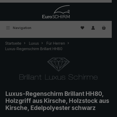
Zum Hauptinhalt springen
Du hast 0 Produkte
Navigation
Startseite
Luxus
Für Herren
Luxus-Regenschirm Brillant HH80
Luxus-Regenschirm Brillant HH80,
Holzgriff aus Kirsche, Holzstock aus
Kirsche, Edelpolyester schwarz