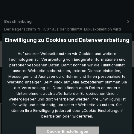
Beschreibung
Der Regenschirm "HH80" aus der brillant®-Luxuskollektion wird
traditionell in liebevoller Handarbeit in Deutschland gefertig…
Mehr
Einwilligung zu Cookies und Datenverarbeitung
Technische Daten
Auf unserer Webseite nutzen wir Cookies und weitere
Technologien zur Verarbeitung von Endgeräteinformationen und
Besonderheiten
personenbezogenen Daten. Damit können wir die Funktionalität
unserer Webseite sicherstellen, externe Dienste einbinden,
Messungen und Analysen durchführen und Ihnen personalisierte
Werbung anzeigen. Beim Klick auf „Alle akzeptieren“ stimmen Sie
der Verarbeitung zu. Dabei können auch Daten an andere
Unternehmen, auch außerhalb der Europäischen Union,
Das könnte Ihnen auch gefallen:
weitergegeben und dort verarbeitet werden. Ihre Einwilligung ist
freiwillig und nicht nötig, um unsere Webseite zu nutzen. Sie
können Ihre Einwilligung jederzeit über „Cookie-Einstellungen“
Produktgalerie überspringen
bearbeiten oder widerrufen.
Cookie-Einstellungen