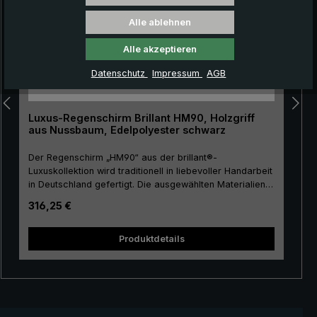
Alle ablehnen
Alle akzeptieren
Datenschutz
Impressum
AGB
Luxus-Regenschirm Brillant HM90, Holzgriff
aus Nussbaum, Edelpolyester schwarz
Der Regenschirm „HM90“ aus der brillant®-
Luxuskollektion wird traditionell in liebevoller Handarbeit
in Deutschland gefertigt. Die ausgewählten Materialien
und die erstklassige Verarbeitung machen den Herren-
Regulärer Preis:
316,25 €
Luxus-Regenschirm zu einer Anschaffung fürs Leben.
Das Schirmdach ist aus hochwertigem, europäischem
Edelpolyester gefertigt und besitzt eine angenehme
Produktdetails
Größe. Für den Stock, das Gestell und die Spitze wird
hochwertiges Metall verwendet, das dem Luxusschirm
eine besondere Stabilität verleiht. Das Edelholz aus
amerikanischem Nussbaum zeichnet sich aus durch
seine Härte und verfügt zugleich über hervorragende