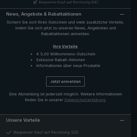
Verarbeitsqualitäten. Diese Holzeigenschaften verleihen
Bequemer Kauf auf Rechnung (DE)
dem Griff eine besondere Festigkeit und Formstabilität.
Mit seiner dekorativen Maserung und dem eingelegten
News, Angebote & Rabattaktionen
Schmuckband am Griff erhält der Regenschirm einen
Sichern Sie sich Ihren Gutschein und viele zusätzliche Vorteile,
wunderbaren, eleganten Stil. Verschlussband mit
indem Sie sich jetzt zu unseren News, Angeboten und
Perlmuttknopf und Funktionsteile wie Schieber und Krone
Rabattaktionen anmelden.
aus hochwertigem Edelstahl. Die im Lieferumfang
enthaltene Hülle mit Reißverschlussöffnung schützt den
Ihre Vorteile
Schirm nach dem Trocknen und komplettiert das
exklusive Modell.
€ 5,00 Willkommens-Gutschein
Exklusive Rabatt-Aktionen
Informationen über neue Produkte
Jetzt anmelden
Eine Abmeldung ist jederzeit möglich. Weitere Informationen
finden Sie in unserer
Datenschutzerklärung
.
Unsere Vorteile
Bequemer Kauf auf Rechnung (DE)