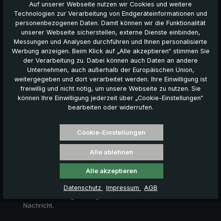
Auf unserer Webseite nutzen wir Cookies und weitere
Bitte senden Sie bei einer Reklamation eine E-Mail an
Technologien zur Verarbeitung von Endgeräteinformationen und
shop@euroschirm.com
und geben Sie folgende
personenbezogenen Daten. Damit können wir die Funktionalität
Informationen an:
unserer Webseite sicherstellen, externe Dienste einbinden,
Messungen und Analysen durchführen und Ihnen personalisierte
- Kaufdatum
Werbung anzeigen. Beim Klick auf „Alle akzeptieren“ stimmen Sie
- Rechnungs-Nr. oder Lieferschein-Nr.
der Verarbeitung zu. Dabei können auch Daten an andere
- Bestelldatum
Unternehmen, auch außerhalb der Europäischen Union,
- Artikel-Nr. und Artikelbezeichnung
weitergegeben und dort verarbeitet werden. Ihre Einwilligung ist
- Reklamationsgrund
freiwillig und nicht nötig, um unsere Webseite zu nutzen. Sie
- Ihre Kontaktdaten (Komplette Anschrift, E-Mail-Adresse und
können Ihre Einwilligung jederzeit über „Cookie-Einstellungen“
Telefon-Nummer)
bearbeiten oder widerrufen.
Fügen Sie Ihrer E-Mail bitte ein bis zwei Detailaufnahmen bei,
auf welchen der Defekt gut erkennbar ist. So können unnötige
Cookie-Einstellungen
Kosten und Aufwand für die Einsendung von nicht reparablen,
defekten Schirmen vermieden werden.
Alle ablehnen
Auf Basis der Fotos wird von uns geprüft, ob Ihre Reklamation
Alle akzeptieren
anerkannt wird, oder nicht. Falls der Defekt auf dem Foto
nicht erkennbar sein sollte, oder falls wir den Artikel zur
Datenschutz
Impressum
AGB
weiteren Prüfung benötigen, erhalten Sie von uns eine
Nachricht.