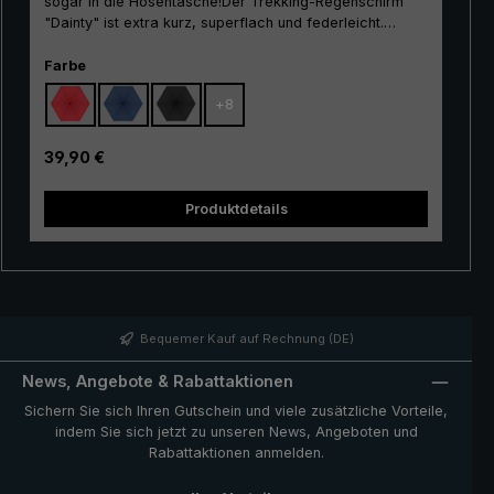
sogar in die Hosentasche!Der Trekking-Regenschirm
"Dainty" ist extra kurz, superflach und federleicht.
Deshalb ist der Mini-Taschenschirm nicht nur beim
Wandern, sondern auch in der Stadt, im Alltag und auf
auswählen
Farbe
Reisen sehr beliebt. Aufgrund seines geringen Gewichts
+
8
und seiner überaus handlichen Größe kann der Winzling
in der Handtasche, im Rucksack und sogar auch in der
Hosen- oder Jackentasche gewichts- und platzsparend
Regulärer Preis:
39,90 €
verstaut werden. Der praktische Taschenschirm
"Dainty" ist ein platzsparender und schützender
Produktdetails
Begleiter bei instabilem Wetter und unerwarteten
Regenschauern.
Bequemer Kauf auf Rechnung (DE)
News, Angebote & Rabattaktionen
Sichern Sie sich Ihren Gutschein und viele zusätzliche Vorteile,
indem Sie sich jetzt zu unseren News, Angeboten und
Rabattaktionen anmelden.