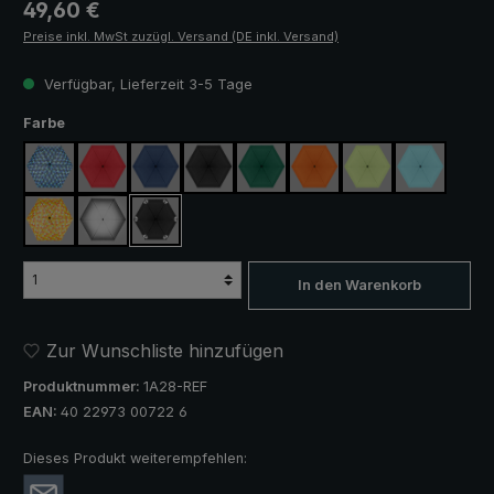
Regulärer Preis:
49,60 €
Preise inkl. MwSt zuzügl. Versand (DE inkl. Versand)
Verfügbar, Lieferzeit 3-5 Tage
auswählen
Farbe
blau / grün kariert
rot
marineblau
schwarz
dunkelgrün
orange
hellgrün
hellblau
gelb / orange kariert
silber, UV-Schutz 50+
schwarz, mit Reflektoren
In den Warenkorb
Zur Wunschliste hinzufügen
Produktnummer:
1A28-REF
EAN:
40 22973 00722 6
Dieses Produkt weiterempfehlen: