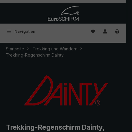
Zum Hauptinhalt springen
Du hast 0 Produkte
Navigation
Startseite
Trekking und Wandern
Trekking-Regenschirm Dainty
Trekking-Regenschirm Dainty,