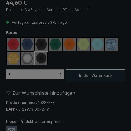
Regulärer Preis:
44,60 €
Preise inkl. MwSt zuzügl. Versand (DE inkl. Versand)
Verfügbar, Lieferzeit 3-5 Tage
auswählen
Farbe
rot
marineblau
schwarz
dunkelgrün
orange
hellgrün
hellblau
blau / grün
gelb / orange kariert
silber, UV-Schutz 50+
schwarz, mit Reflektoren
In den Warenkorb
Zur Wunschliste hinzufügen
Produktnummer:
1028-REF
EAN:
40 22973 00721 9
Dieses Produkt weiterempfehlen: