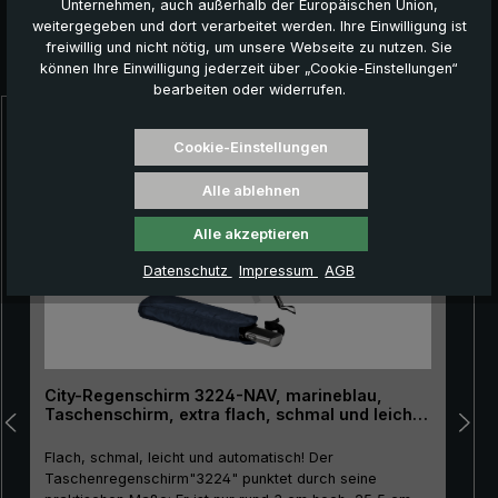
Unternehmen, auch außerhalb der Europäischen Union,
weitergegeben und dort verarbeitet werden. Ihre Einwilligung ist
freiwillig und nicht nötig, um unsere Webseite zu nutzen. Sie
Das könnte Ihnen auch gefallen:
können Ihre Einwilligung jederzeit über „Cookie-Einstellungen“
bearbeiten oder widerrufen.
Produktgalerie überspringen
Cookie-Einstellungen
Alle ablehnen
Alle akzeptieren
Datenschutz
Impressum
AGB
City-Regenschirm 3224-NAV, marineblau,
Taschenschirm, extra flach, schmal und leicht,
Automatik
Flach, schmal, leicht und automatisch! Der
L
Taschenregenschirm"3224" punktet durch seine