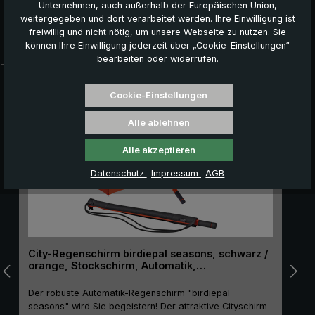
Unternehmen, auch außerhalb der Europäischen Union,
weitergegeben und dort verarbeitet werden. Ihre Einwilligung ist
freiwillig und nicht nötig, um unsere Webseite zu nutzen. Sie
Das könnte Ihnen auch gefallen:
können Ihre Einwilligung jederzeit über „Cookie-Einstellungen“
bearbeiten oder widerrufen.
Produktgalerie überspringen
Cookie-Einstellungen
Alle ablehnen
Alle akzeptieren
Datenschutz
Impressum
AGB
City-Regenschirm birdiepal seasons, schwarz /
orange, Stockschirm, Automatik,
Lichtschutzfaktor 50+
Der robuste Automatik-Regenschirm "birdiepal
seasons" wird Sie begeistern! Der attraktive Cityschirm