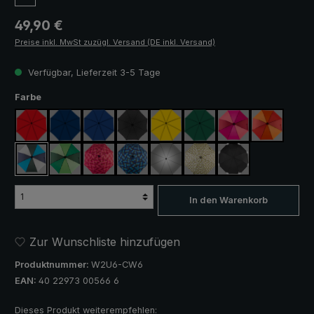
Regulärer Preis:
49,90 €
Preise inkl. MwSt zuzügl. Versand (DE inkl. Versand)
Verfügbar, Lieferzeit 3-5 Tage
auswählen
Farbe
rot
marineblau
königsblau
schwarz
gelb
dunkelgrün
pink / rot / weinrot
orange / ro
blau / grün / grau
hellgrün / dunkelgrün
blau / grün kariert
rosa / rot kariert
silber, UV-Schutz 50+
camouflage
schwarz, mit Refle
In den Warenkorb
Zur Wunschliste hinzufügen
Produktnummer:
W2U6-CW6
EAN:
40 22973 00566 6
Dieses Produkt weiterempfehlen: