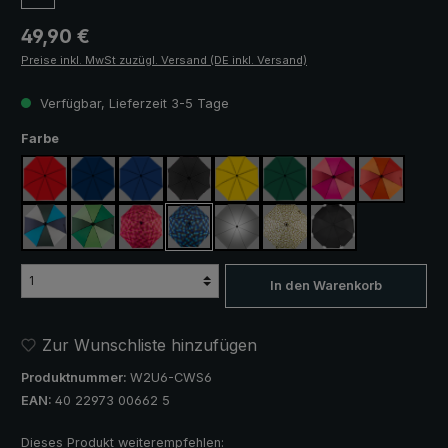
Regulärer Preis:
49,90 €
Preise inkl. MwSt zuzügl. Versand (DE inkl. Versand)
Verfügbar, Lieferzeit 3-5 Tage
auswählen
Farbe
rot
marineblau
königsblau
schwarz
gelb
dunkelgrün
pink / rot / weinrot
orange / ro
blau / grün / grau
hellgrün / dunkelgrün
blau / grün kariert
rosa / rot kariert
silber, UV-Schutz 50+
camouflage
schwarz, mit Refle
In den Warenkorb
Zur Wunschliste hinzufügen
Produktnummer:
W2U6-CWS6
EAN:
40 22973 00662 5
Dieses Produkt weiterempfehlen: