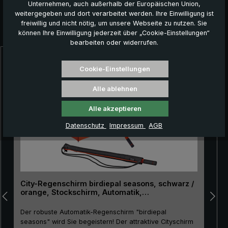
Unternehmen, auch außerhalb der Europäischen Union,
weitergegeben und dort verarbeitet werden. Ihre Einwilligung ist
freiwillig und nicht nötig, um unsere Webseite zu nutzen. Sie
Das könnte Ihnen auch gefallen:
können Ihre Einwilligung jederzeit über „Cookie-Einstellungen“
bearbeiten oder widerrufen.
Produktgalerie überspringen
Cookie-Einstellungen
Alle ablehnen
Alle akzeptieren
Datenschutz
Impressum
AGB
City-Regenschirm birdiepal seasons, schwarz /
orange, Stockschirm, Automatik,
Lichtschutzfaktor 50+
Der robuste Automatik-Regenschirm "birdiepal
seasons" wird Sie begeistern! Der attraktive Cityschirm