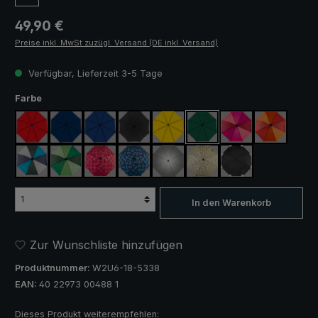
Regulärer Preis:
49,90 €
Preise inkl. MwSt zuzügl. Versand (DE inkl. Versand)
Verfügbar, Lieferzeit 3-5 Tage
auswählen
Farbe
rot
marineblau
königsblau
schwarz
gelb
dunkelgrün
pink / rot / weinrot
orange / ro
blau / grün / grau
hellgrün / dunkelgrün
blau / grün kariert
rosa / rot kariert
silber, UV-Schutz 50+
camouflage
schwarz, mit Refle
In den Warenkorb
Zur Wunschliste hinzufügen
Produktnummer:
W2U6-18-5338
EAN:
40 22973 00488 1
Dieses Produkt weiterempfehlen: