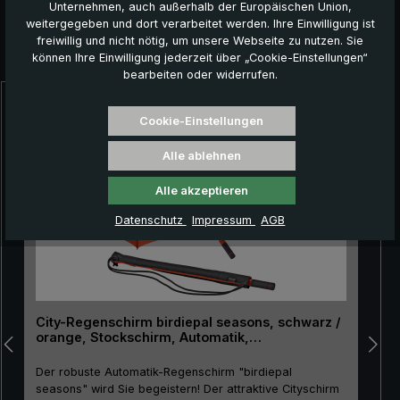
Unternehmen, auch außerhalb der Europäischen Union,
weitergegeben und dort verarbeitet werden. Ihre Einwilligung ist
freiwillig und nicht nötig, um unsere Webseite zu nutzen. Sie
Das könnte Ihnen auch gefallen:
können Ihre Einwilligung jederzeit über „Cookie-Einstellungen“
bearbeiten oder widerrufen.
Produktgalerie überspringen
Cookie-Einstellungen
Alle ablehnen
Alle akzeptieren
Datenschutz
Impressum
AGB
City-Regenschirm birdiepal seasons, schwarz /
orange, Stockschirm, Automatik,
Lichtschutzfaktor 50+
Der robuste Automatik-Regenschirm "birdiepal
seasons" wird Sie begeistern! Der attraktive Cityschirm