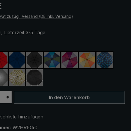
eis:
€
wSt zuzügl. Versand (DE inkl. Versand)
, Lieferzeit 3-5 Tage
ählen
rot
marineblau
schwarz
blau / grün
lila / rot / grau
orange / gelb
blau / grün 
range kariert
silber, UV-Schutz 50+
camouflage
schwarz, mit Reflektoren
In den Warenkorb
chliste hinzufügen
mmer:
W2H61040