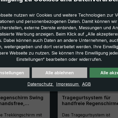
bseite nutzen wir Cookies und weitere Technologien zur V
ationen und personenbezogenen Daten. Damit können wir di
icherstellen, externe Dienste einbinden, Messungen und A
lisierte Werbung anzeigen. Beim Klick auf „Alle akzeptiere
u. Dabei können auch Daten an andere Unternehmen, auc
 weitergegeben und dort verarbeitet werden. Ihre Einwilligun
sere Webseite zu nutzen. Sie können Ihre Einwilligung jede
Einstellungen“ bearbeiten oder widerrufen.
nstellungen
Alle ablehnen
Alle akz
Datenschutz
Impressum
AGB
Regenschirm Swing
Tragegurtsystem für
handsfree,
handfreie Regenschirm
u
schwarz
ie Trekkingschirm mit
Das Tragegurtsystem ist