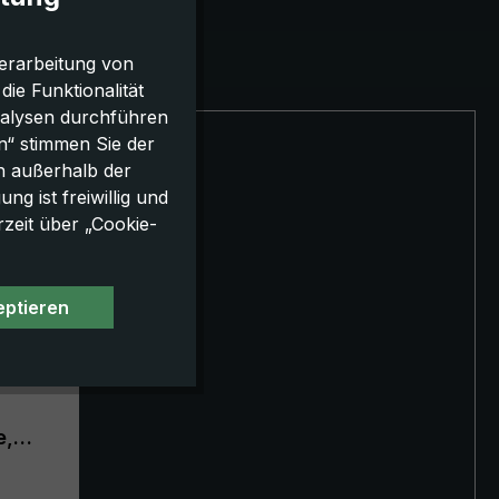
erarbeitung von
e Funktionalität
nalysen durchführen
n“ stimmen Sie der
h außerhalb der
g ist freiwillig und
rzeit über „Cookie-
eptieren
e,