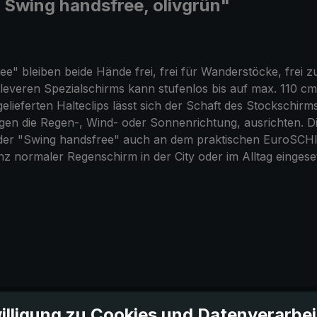
Swing handsfree, olivgrün"
" bleiben beide Hände frei, frei für Wanderstöcke, frei 
everen Spezialschirms kann stufenlos bis auf max. 110 cm v
gelieferten Halteclips lässt sich der Schaft des Stockschir
n die Regen-, Wind- oder Sonnenrichtung, ausrichten. Die e
nn der "Swing handsfree" auch an dem praktischen EuroS
z normaler Regenschirm in der City oder im Alltag eingese
illigung zu Cookies und Datenverarbe