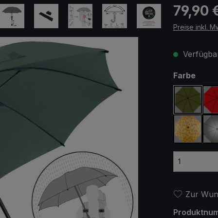
Regulärer Pr
79,90 
Preise inkl. M
Verfügbar
ausw
Farbe
olivgrün
gelb / o
Zur Wuns
Produktnu