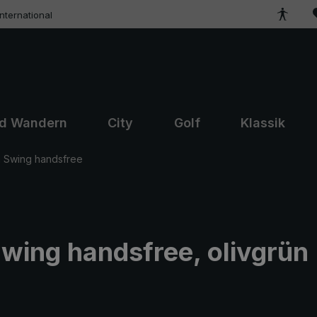
ternational
nd Wandern
City
Golf
Klassik
 Swing handsfree
wing handsfree, olivgrün