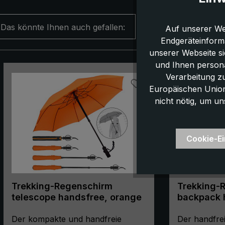
Das könnte Ihnen auch gefallen:
Auf unserer We
Endgeräteinform
unserer Webseite s
und Ihnen persona
Produktgalerie überspringen
Verarbeitung z
Europäischen Union,
nicht nötig, um un
Cookie-Ei
Trekking-Regenschirm
Trekking-
telescope handsfree, orange
backpack 
marinebla
Der kompakte und handfreie
Der handfre