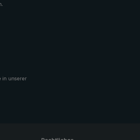
n.
kt und
chtung
 wird in
he
 für
e in unserer