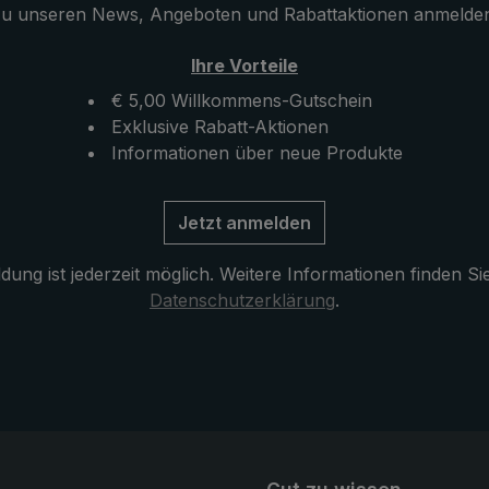
u unseren News, Angeboten und Rabattaktionen anmelde
stem - ganz einfach
Tragegurtsystems eingeklic
So bleiben beide Hände
je nach Wind- und Regenri
Ihre Vorteile
, frei um
positioniert. Der Schirmgriff
e zu halten, frei um
die Tasche des Hüftgurtes
€ 5,00 Willkommens-Gutschein
bedienen, oder auch
gesteckt, was für zusätzlic
Exklusive Rabatt-Aktionen
kamera zu verwenden.
Stabilität sorgt. Aufgenähte
Informationen über neue Produkte
Reflekoren an den
Schultertragegurten sorgen
Jetzt anmelden
eine bessere Sichtbarkeit.
ung ist jederzeit möglich. Weitere Informationen finden Si
Datenschutzerklärung
.