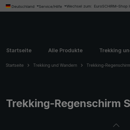
Wechsel zum:
EuroSCHIRM–Shop In
m Hauptinhalt springen
Zur Suche springen
Zur Hauptnavigation springen
Deutschland
Service/Hilfe
Startseite
Alle Produkte
Trekking u
Startseite
Trekking und Wandern
Trekking-Regenschirm
Trekking-Regenschirm S