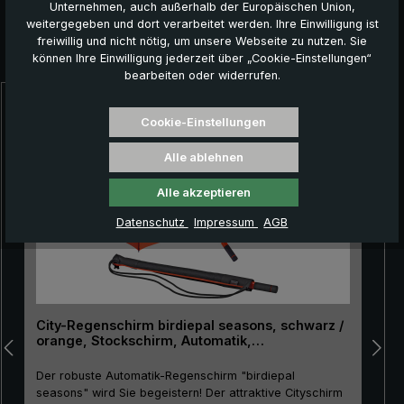
Unternehmen, auch außerhalb der Europäischen Union,
weitergegeben und dort verarbeitet werden. Ihre Einwilligung ist
freiwillig und nicht nötig, um unsere Webseite zu nutzen. Sie
Das könnte Ihnen auch gefallen:
können Ihre Einwilligung jederzeit über „Cookie-Einstellungen“
bearbeiten oder widerrufen.
Produktgalerie überspringen
Cookie-Einstellungen
Alle ablehnen
Alle akzeptieren
Datenschutz
Impressum
AGB
City-Regenschirm birdiepal seasons, schwarz /
orange, Stockschirm, Automatik,
Lichtschutzfaktor 50+
Der robuste Automatik-Regenschirm "birdiepal
seasons" wird Sie begeistern! Der attraktive Cityschirm