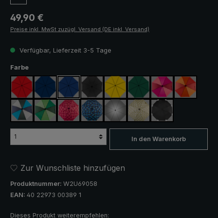
Regulärer Preis:
49,90 €
Preise inkl. MwSt zuzügl. Versand (DE inkl. Versand)
Verfügbar, Lieferzeit 3-5 Tage
auswählen
Farbe
rot
marineblau
königsblau
schwarz
gelb
dunkelgrün
pink / rot / weinrot
orange / ro
blau / grün / grau
hellgrün / dunkelgrün
blau / grün kariert
rosa / rot kariert
silber, UV-Schutz 50+
camouflage
schwarz, mit Refle
In den Warenkorb
Zur Wunschliste hinzufügen
Produktnummer:
W2U69058
EAN:
40 22973 00389 1
Dieses Produkt weiterempfehlen: