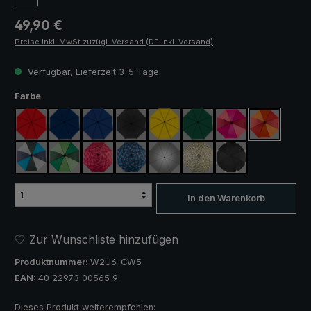
Regulärer Preis:
49,90 €
Preise inkl. MwSt zuzügl. Versand (DE inkl. Versand)
Verfügbar, Lieferzeit 3-5 Tage
auswählen
Farbe
rot
marineblau
königsblau
schwarz
gelb
dunkelgrün
pink / rot / weinrot
orange / ro
blau / grün / grau
hellgrün / dunkelgrün
blau / grün kariert
rosa / rot kariert
silber, UV-Schutz 50+
camouflage
schwarz, mit Refle
In den Warenkorb
Zur Wunschliste hinzufügen
Produktnummer:
W2U6-CW5
EAN:
40 22973 00565 9
Dieses Produkt weiterempfehlen: