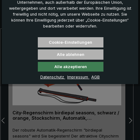
Unternehmen, auch außerhalb der Europäischen Union,
weitergegeben und dort verarbeitet werden. Ihre Einwilligung ist
freiwillig und nicht nötig, um unsere Webseite zu nutzen. Sie
Das könnte Ihnen auch gefallen:
können Ihre Einwilligung jederzeit über „Cookie-Einstellungen“
bearbeiten oder widerrufen.
Produktgalerie überspringen
Cookie-Einstellungen
Alle ablehnen
Alle akzeptieren
Datenschutz
Impressum
AGB
City-Regenschirm birdiepal seasons, schwarz /
orange, Stockschirm, Automatik,
Lichtschutzfaktor 50+
Der robuste Automatik-Regenschirm "birdiepal
seasons" wird Sie begeistern! Der attraktive Cityschirm