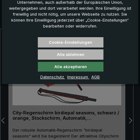
Unternehmen, auch außerhalb der Europäischen Union,
weitergegeben und dort verarbeitet werden. Ihre Einwilligung ist
freiwillig und nicht nötig, um unsere Webseite zu nutzen. Sie
Das könnte Ihnen auch gefallen:
können Ihre Einwilligung jederzeit über „Cookie-Einstellungen“
bearbeiten oder widerrufen.
Produktgalerie überspringen
Cookie-Einstellungen
Alle ablehnen
Alle akzeptieren
Datenschutz
Impressum
AGB
City-Regenschirm birdiepal seasons, schwarz /
orange, Stockschirm, Automatik,
Lichtschutzfaktor 50+
Der robuste Automatik-Regenschirm "birdiepal
seasons" wird Sie begeistern! Der attraktive Cityschirm