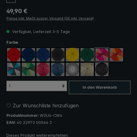
Regulärer Preis:
49,90 €
Preise inkl. MwSt zuzügl. Versand (DE inkl. Versand)
Verfügbar, Lieferzeit 3-5 Tage
auswählen
Farbe
rot
marineblau
königsblau
schwarz
gelb
dunkelgrün
pink / rot / weinrot
orange / ro
blau / grün / grau
hellgrün / dunkelgrün
blau / grün kariert
rosa / rot kariert
silber, UV-Schutz 50+
camouflage
schwarz, mit Refle
In den Warenkorb
Zur Wunschliste hinzufügen
Produktnummer:
W2U6-CW4
EAN:
40 22973 00564 2
Dieses Produkt weiterempfehlen: