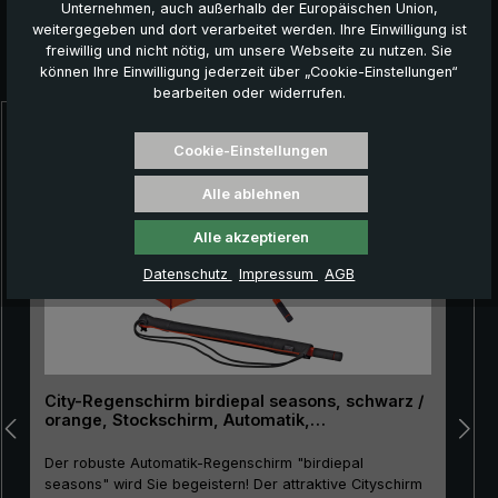
Unternehmen, auch außerhalb der Europäischen Union,
weitergegeben und dort verarbeitet werden. Ihre Einwilligung ist
freiwillig und nicht nötig, um unsere Webseite zu nutzen. Sie
Das könnte Ihnen auch gefallen:
können Ihre Einwilligung jederzeit über „Cookie-Einstellungen“
bearbeiten oder widerrufen.
Produktgalerie überspringen
Cookie-Einstellungen
Alle ablehnen
Alle akzeptieren
Datenschutz
Impressum
AGB
City-Regenschirm birdiepal seasons, schwarz /
orange, Stockschirm, Automatik,
Lichtschutzfaktor 50+
Der robuste Automatik-Regenschirm "birdiepal
seasons" wird Sie begeistern! Der attraktive Cityschirm