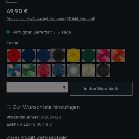
Regulärer Preis:
49,90 €
Preise inkl. MwSt zuzügl. Versand (DE inkl. Versand)
Verfügbar, Lieferzeit 3-5 Tage
auswählen
Farbe
rot
marineblau
königsblau
schwarz
gelb
dunkelgrün
pink / rot / weinrot
orange / ro
blau / grün / grau
hellgrün / dunkelgrün
blau / grün kariert
rosa / rot kariert
silber, UV-Schutz 50+
camouflage
schwarz, mit Refle
In den Warenkorb
Zur Wunschliste hinzufügen
Produktnummer:
W2U69120
EAN:
40 22973 00418 8
Dieses Produkt weiterempfehlen: