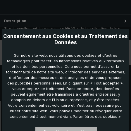
Description
Traditionnellement, le parapluie « HH60 » de la collection de luxe
brillant® est fabriqué délicatement à la main en Allemagn…
Plus
Consentement aux Cookies et au Traitement des
Données
Données techniques
Sur notre site web, nous utilisons des cookies et d'autres
Caractéristiques
technologies pour traiter les informations relatives aux terminaux
et les données personnelles. Cela nous permet d'assurer la
fonctionnalité de notre site web, d'intégrer des services externes,
d'effectuer des mesures et des analyses et de vous proposer
des publicités personnalisées. En cliquant sur « Tout accepter »,
vous acceptez ce traitement. Dans ce cadre, des données
Autres produits que vous pourriez aimer :
peuvent également être transmises à d'autres entreprises, y
compris en dehors de l'Union européenne, et y être traitées.
Votre consentement est volontaire et n'est pas nécessaire pour
Ignorer la galerie de produits
utiliser notre site web. Vous pouvez modifier ou révoquer votre
consentement à tout moment via « Paramètres des cookies ».