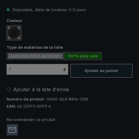
Disponible, délai de livraison 3-5 jours
Sélectionnez
Couleur
noir
Sélectionnez
Type de matériau de la toile
polyester noble européen
100% pure soie
Ajouter au panier
Ajouter à la liste d'envie
Numéro de produit :
HH60-SILK-B814-CDB
EAN:
40 22973 00911 4
Recommander ce produit :