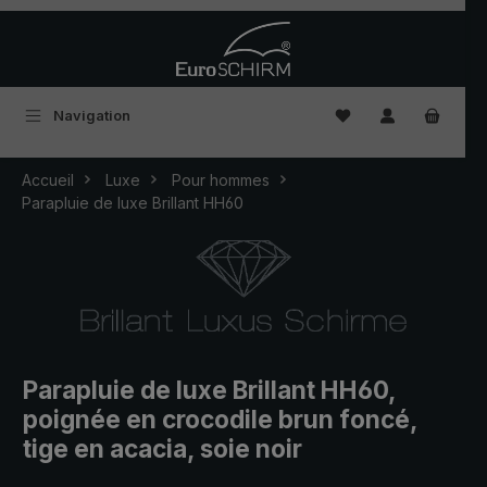
Passer au contenu principal
Vous avez 0 articles
Navigation
Accueil
Luxe
Pour hommes
Parapluie de luxe Brillant HH60
Parapluie de luxe Brillant HH60,
poignée en crocodile brun foncé,
tige en acacia, soie noir