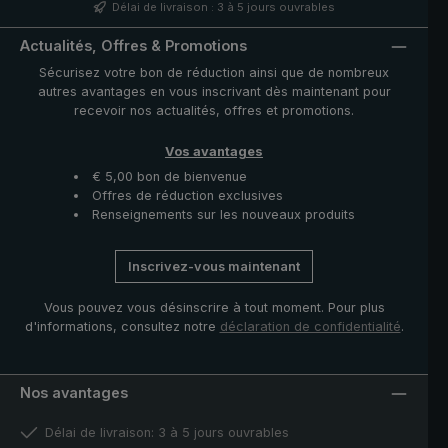
nacre et pièces fonctionnelles telles que le coulant et la
Délai de livraison : 3 à 5 jours ouvrables
noix en acier inoxydable de haute qualité. La housse
avec fermeture à glissière fournie protège la toile
Actualités, Offres & Promotions
après séchage et complète ce modèle exclusif.
Sécurisez votre bon de réduction ainsi que de nombreux
autres avantages en vous inscrivant dès maintenant pour
recevoir nos actualités, offres et promotions.
Vos avantages
€ 5,00 bon de bienvenue
Offres de réduction exclusives
Renseignements sur les nouveaux produits
Inscrivez-vous maintenant
Vous pouvez vous désinscrire à tout moment. Pour plus
d'informations, consultez notre
déclaration de confidentialité
.
Nos avantages
Délai de livraison: 3 à 5 jours ouvrables