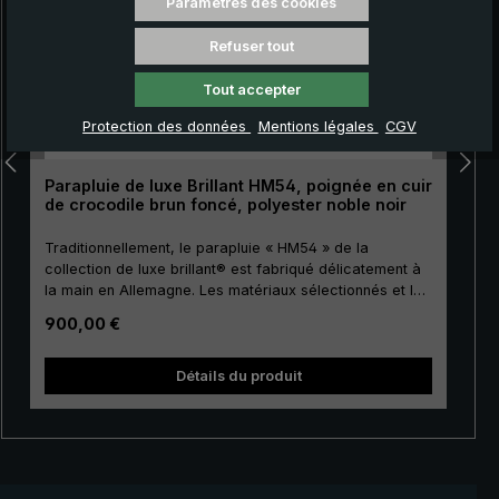
Paramètres des cookies
Refuser tout
Tout accepter
Protection des données
Mentions légales
CGV
Parapluie de luxe Brillant HM54, poignée en cuir
de crocodile brun foncé, polyester noble noir
Traditionnellement, le parapluie « HM54 » de la
collection de luxe brillant® est fabriqué délicatement à
la main en Allemagne. Les matériaux sélectionnés et la
finition de première classe font de ce parapluie de luxe
Prix régulier :
900,00 €
pour hommes un investissement pour la vie. La toile de
couverture est fabriquée en polyester précieux
européen de haute qualité et a une taille agréable. Pour
Détails du produit
la canne, les baleines et le tape terre, on utilise un
métal de haute qualité, ce qui donne à la toile de luxe
une stabilité particulière. La poignée courbée ronde est
recouverte d’un précieux cuir crocodile avec une
finition satinée. Bande de fermeture avec bouton en