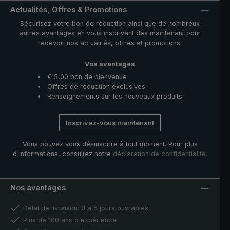
inoxydable de haute qualité. La housse avec fermeture
Actualités, Offres & Promotions
à glissière fournie protège la toile après séchage et
Sécurisez votre bon de réduction ainsi que de nombreux
complète ce modèle exclusif.
autres avantages en vous inscrivant dès maintenant pour
recevoir nos actualités, offres et promotions.
Vos avantages
€ 5,00 bon de bienvenue
Offres de réduction exclusives
Renseignements sur les nouveaux produits
Inscrivez-vous maintenant
Vous pouvez vous désinscrire à tout moment. Pour plus
d'informations, consultez notre
déclaration de confidentialité
.
Nos avantages
Délai de livraison: 3 à 5 jours ouvrables
Plus de 100 ans d'expérience