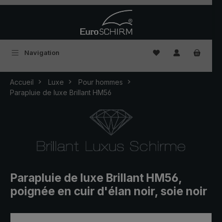
Passer au contenu principal
Vous avez 0 articles
Navigation
Accueil
Luxe
Pour hommes
Parapluie de luxe Brillant HM56
Parapluie de luxe Brillant HM56,
poignée en cuir d'élan noir, soie noir
Ignorer la galerie d'images