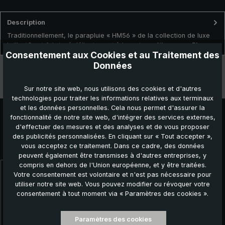
Description
Traditionnellement, le parapluie « HM56 » de la collection de luxe
brillant® est fabriqué délicatement à la main en Allemagn…
Plus
Consentement aux Cookies et au Traitement des
Données
Données techniques
Caractéristiques
Sur notre site web, nous utilisons des cookies et d'autres
technologies pour traiter les informations relatives aux terminaux
et les données personnelles. Cela nous permet d'assurer la
fonctionnalité de notre site web, d'intégrer des services externes,
d'effectuer des mesures et des analyses et de vous proposer
des publicités personnalisées. En cliquant sur « Tout accepter »,
Autres produits que vous pourriez aimer :
vous acceptez ce traitement. Dans ce cadre, des données
peuvent également être transmises à d'autres entreprises, y
compris en dehors de l'Union européenne, et y être traitées.
Votre consentement est volontaire et n'est pas nécessaire pour
Ignorer la galerie de produits
utiliser notre site web. Vous pouvez modifier ou révoquer votre
consentement à tout moment via « Paramètres des cookies ».
Paramètres des cookies