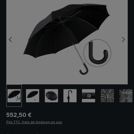
Prix régulier :
552,50 €
Prix TTC, frais de livraison en sus