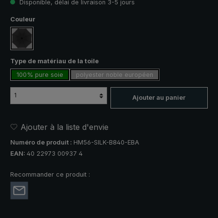
Disponible, délai de livraison 3-5 jours
Sélectionnez
Couleur
noir
Sélectionnez
Type de matériau de la toile
100% pure soie
polyester noble européen
Ajouter au panier
Ajouter à la liste d'envie
Numéro de produit :
HM56-SILK-B840-EBA
EAN:
40 22973 00937 4
Recommander ce produit :