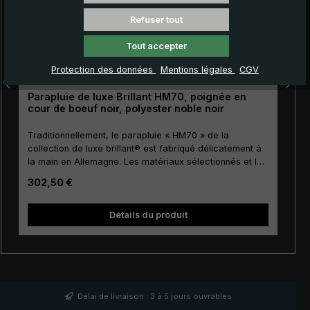
Refuser tout
Tout accepter
Protection des données
Mentions légales
CGV
Parapluie de luxe Brillant HM70, poignée en
cour de boeuf noir, polyester noble noir
Traditionnellement, le parapluie « HM70 » de la
collection de luxe brillant® est fabriqué délicatement à
la main en Allemagne. Les matériaux sélectionnés et la
finition de première classe font de ce parapluie de luxe
Prix régulier :
302,50 €
pour hommes un investissement pour la vie. La toile de
couverture est fabriquée en polyester précieux
européen de haute qualité et a une taille agréable. Pour
Détails du produit
la canne, les baleines et le tape terre, on utilise un
métal de haute qualité, ce qui donne à la toile de luxe
une stabilité particulière. Le précieux cuir de bœuf teint
qui enveloppe délicatement la poignée crochée ronde
exprime parfaitement ce style élégant. Bande de
fermeture avec bouton en nacre et pièces
Délai de livraison : 3 à 5 jours ouvrables
fonctionnelles telles que le coulant et la noix en acier